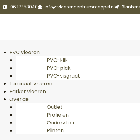
06 17358040
info@vloerencentrummeppel.nl
Blanken
PVC vloeren
PVC-klik
PVC-plak
PVC-visgraat
Laminaat vloeren
Parket vloeren
Overige
Outlet
Profielen
Ondervloer
Plinten