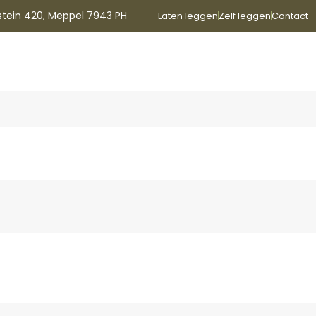
stein 420, Meppel 7943 PH
Laten leggen
Zelf leggen
Contact