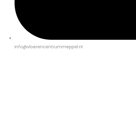
info@vloerencentrummeppel.nl