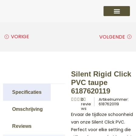
PVC vloeren
Laminaat vloeren
Parket vloeren
Overige
VORIGE
VOLGENDE
Silent Rigid Click
PVC taupe
6187620119
Specificaties
0
Artikelnummer:
revie
6187620119
ws
Omschrijving
Ervaar de tijdloze schoonheid
van onze Silent Click PVC.
Reviews
Perfect voor elke setting die