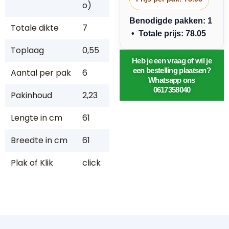
o)
Benodigde pakken: 1
Totale dikte
7
• Totale prijs: 78.05
Toplaag
0,55
Heb je een vraag of wil je
een bestelling plaatsen?
Aantal per pak
6
Whatsapp ons
0617358040
Pakinhoud
2,23
Lengte in cm
61
Breedte in cm
61
Plak of Klik
click