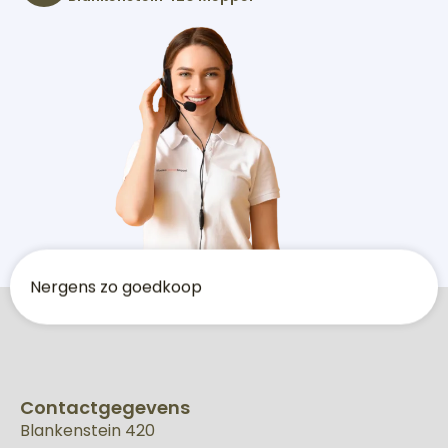
N
e
r
g
e
n
s
z
o
g
o
e
d
k
o
o
p
Contactgegevens
Blankenstein 420