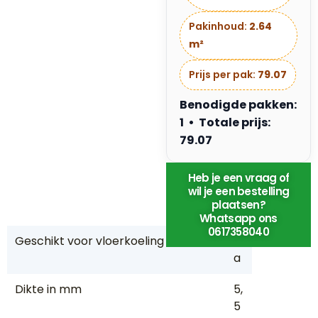
r
a
Pakinhoud:
2.64
g
m²
e
n
Prijs per pak:
79.07
&
Benodigde pakken:
El
1 • Totale prijs:
e
79.07
kt
ri
s
Heb je een vraag of
wil je een bestelling
c
plaatsen?
h
Whatsapp ons
0617358040
Geschikt voor vloerkoeling
J
a
Dikte in mm
5,
5