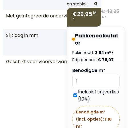
a
en stabiel!
€
49,95
€29,95
M
Met geïntegreerde ondervloer
J
M²
²
a
Slijtlaag in mm
Pakkencalculat
0,
5
or
5
Pakinhoud:
2.64 m²
•
Prijs per pak:
€
79,07
Geschikt voor vloerverwarming
J
a
Benodigde m²
W
a
t
Inclusief snijverlies
e
(10%)
r
g
Benodigde m²
e
(incl. opties):
1.10
d
m²