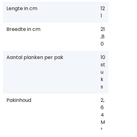
Lengte in cm
12
1
Breedte in cm
21
,8
0
Aantal planken per pak
10
st
u
k
s
Pakinhoud
2,
6
4
M
²