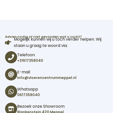
Advies nodig of niet gevonden wat u zocht?
Mogelijk kunnen wij u toch verder helpen. Wij
staan u graag te woord via:
Telefoon
+31617358040
E-mail
Info@vloerencentrummeppel.nl
Whatsapp
0617358040
Bezoek onze Showroom
Blankenstein 420 Meppel