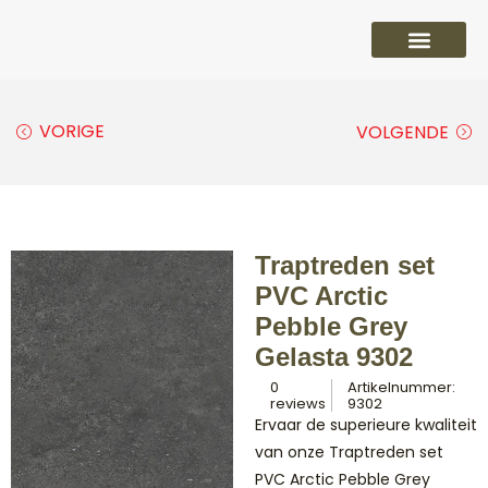
PVC vloeren
Laminaat vloeren
Parket vloeren
Overige
VORIGE
VOLGENDE
Traptreden set
PVC Arctic
Pebble Grey
Gelasta 9302
0
Artikelnummer:
reviews
9302
Ervaar de superieure kwaliteit
van onze Traptreden set
PVC Arctic Pebble Grey