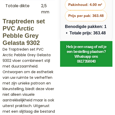
Pakinhoud:
4.00 m²
Totale dikte
2,5
mm
Prijs per pak:
363.48
Traptreden set
Benodigde pakken: 1
PVC Arctic
• Totale prijs: 363.48
Pebble Grey
Gelasta 9302
Heb je een vraag of wil je
De Traptreden set PVC
een bestelling plaatsen?
Arctic Pebble Grey Gelasta
Whatsapp ons
9302 vloer combineert stijl
0617358040
met duurzaamheid.
Ontworpen om de esthetiek
van uw ruimte te verheffen
met zijn unieke patroon en
kleurstelling, biedt deze vloer
niet alleen visuele
aantrekkelijkheid maar is ook
uiterst praktisch. Uitgerust
met een slijtlaag die bestand