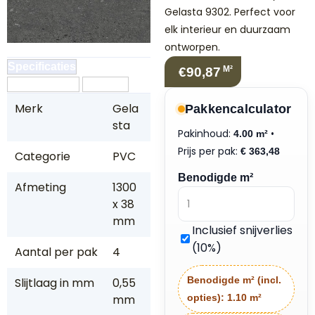
Gelasta 9302. Perfect voor
elk interieur en duurzaam
ontworpen.
Specificaties
M²
€90,87
Omschrijving
Reviews
Merk
Gela
Pakkencalculator
sta
Pakinhoud:
•
4.00 m²
Prijs per pak:
€
363,48
Categorie
PVC
Benodigde m²
Afmeting
1300
x 38
mm
Inclusief snijverlies
(10%)
Aantal per pak
4
Benodigde m² (incl.
Slijtlaag in mm
0,55
opties):
1.10 m²
mm