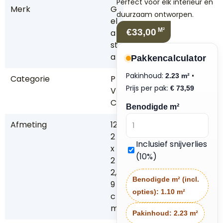
Perfect voor elk interieur en
Merk
G
duurzaam ontworpen.
el
M²
€33,00
a
st
a
Pakkencalculator
Pakinhoud:
•
2.23 m²
Categorie
P
Prijs per pak:
€
73,59
V
C
Benodigde m²
Afmeting
12
2
Inclusief snijverlies
x
(10%)
2
2,
Benodigde m² (incl.
9
opties):
1.10 m²
c
m
Pakinhoud:
2.23 m²