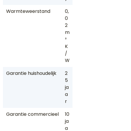
Warmteweerstand
0,
0
2
m
²
K
/
W
Garantie huishoudelijk
2
5
ja
a
r
Garantie commercieel
10
ja
a