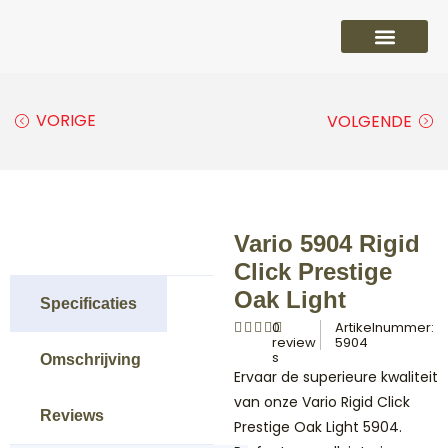
PVC vloeren
Laminaat vloeren
Parket vloeren
Overige
VORIGE
VOLGENDE
Vario 5904 Rigid
Click Prestige
Oak Light
Specificaties
0
Artikelnummer:
review
5904
s
Omschrijving
Ervaar de superieure kwaliteit
van onze Vario Rigid Click
Reviews
Prestige Oak Light 5904.