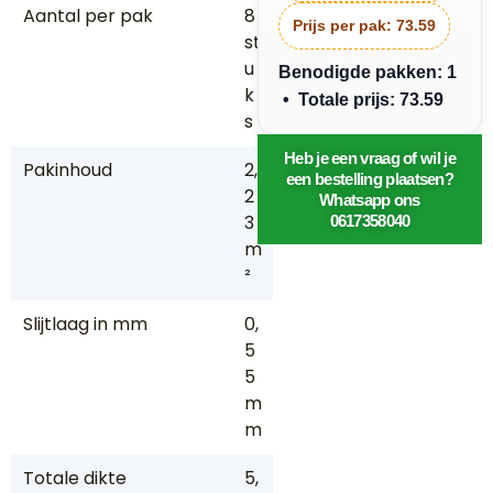
Aantal per pak
8
Prijs per pak:
73.59
st
u
Benodigde pakken: 1
k
• Totale prijs: 73.59
s
Heb je een vraag of wil je
Pakinhoud
2,
een bestelling plaatsen?
2
Whatsapp ons
3
0617358040
m
²
Slijtlaag in mm
0,
5
5
m
m
Totale dikte
5,