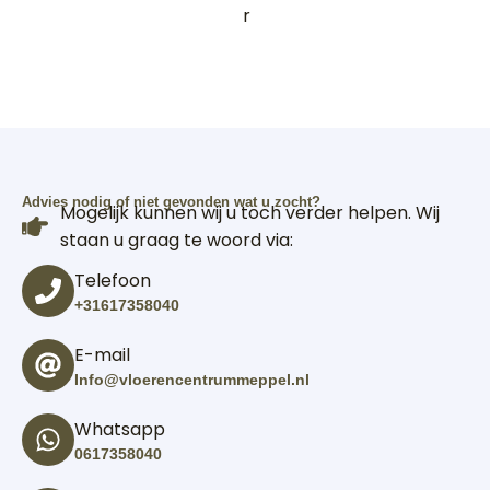
r
Advies nodig of niet gevonden wat u zocht?
Mogelijk kunnen wij u toch verder helpen. Wij
staan u graag te woord via:
Telefoon
+31617358040
E-mail
Info@vloerencentrummeppel.nl
Whatsapp
0617358040