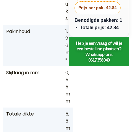
u
Prijs per pak:
42.84
k
s
Benodigde pakken: 1
• Totale prijs: 42.84
Pakinhoud
1,
2
Heb je een vraag of wil je
6
een bestelling plaatsen?
m
Whatsapp ons
²
0617358040
Slijtlaag in mm
0,
5
5
m
m
Totale dikte
5,
5
m