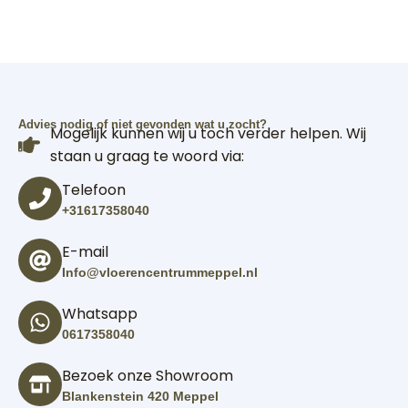
Advies nodig of niet gevonden wat u zocht?
Mogelijk kunnen wij u toch verder helpen. Wij
staan u graag te woord via:
Telefoon
+31617358040
E-mail
Info@vloerencentrummeppel.nl
Whatsapp
0617358040
Bezoek onze Showroom
Blankenstein 420 Meppel