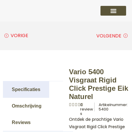
PVC vloeren
Laminaat vloeren
Parket vloeren
Overige
VORIGE
VOLGENDE
Vario 5400
Visgraat Rigid
Click Prestige Eik
Specificaties
Naturel
0
Artikelnummer:
Omschrijving
review
5400
s
Ontdek de prachtige Vario
Reviews
Visgraat Rigid Click Prestige