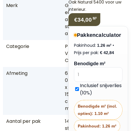
Oak Natural 5400 voor uw
Merk
G
interieur.
el
a
M²
€34,00
st
a
Pakkencalculator
Pakinhoud:
•
Categorie
P
1.26 m²
Prijs per pak:
V
€
42,84
C
Benodigde m²
Afmeting
6
0
Inclusief snijverlies
x
(10%)
15
c
Benodigde m² (incl.
m
opties):
1.10 m²
Aantal per pak
14
Pakinhoud:
1.26 m²
st