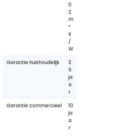
0
2
m
²
K
/
W
Garantie huishoudelijk
2
5
ja
a
r
Garantie commercieel
10
ja
a
r