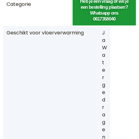
Heb je een vraag of wil je
Categorie
P
een bestelling plaatsen?
V
Whatsapp ons
C
0617358040
Geschikt voor vloerverwarming
J
a
W
a
t
e
r
g
e
d
r
a
g
e
n