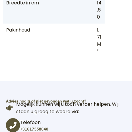
Breedte in cm
14
,6
0
Pakinhoud
1,
71
M
²
Advies nodig of niet gevonden wat u zocht?
Mogelijk kunnen wij u toch verder helpen. Wij
staan u graag te woord via:
Telefoon
+31617358040