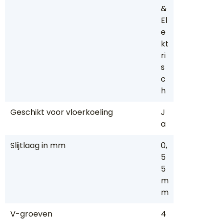
&
El
e
kt
ri
s
c
h
Geschikt voor vloerkoeling
J
a
Slijtlaag in mm
0,
5
5
m
m
V-groeven
4