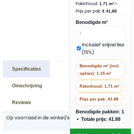
Pakinhoud:
•
1.71 m²
Prijs per pak:
€
41,88
Benodigde m²
Inclusief snijverlies
(15%)
Benodigde m² (incl.
Specificaties
opties):
1.15 m²
Omschrijving
Pakinhoud:
1.71 m²
Prijs per pak:
41.88
Reviews
Benodigde pakken: 1
Op voorraad in de winkel/showroom
J
• Totale prijs: 41.88
a