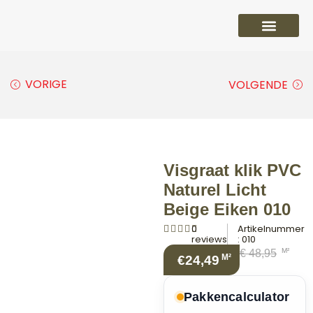
PVC vloeren
Laminaat vloeren
Parket vloeren
Overige
VORIGE
VOLGENDE
Visgraat klik PVC
Naturel Licht
Beige Eiken 010
0
Artikelnummer
reviews
: 010
M²
€
48,95
M²
€24,49
Pakkencalculator