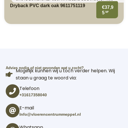
Dryback PVC dark oak 9611751119
€37,9
M²
5
Advies nodig of niet gevonden wat u zocht?
Mogelijk kunnen wij u toch verder helpen. Wij
staan u graag te woord via:
Telefoon
+31617358040
E-mail
Info@vloerencentrummeppel.nl
Whatsapp