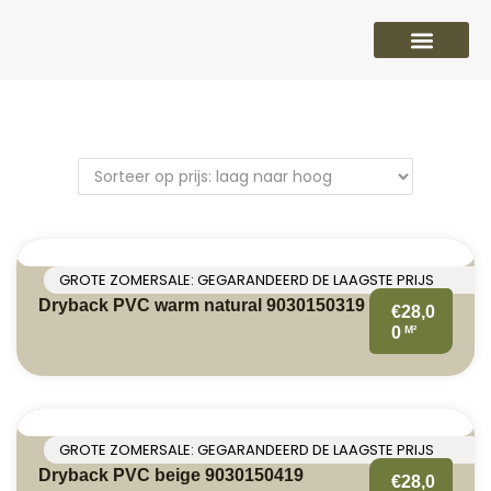
PVC vloeren
Laminaat vloeren
Parket vloeren
Overige
GROTE ZOMERSALE: GEGARANDEERD DE LAAGSTE PRIJS
Dryback PVC warm natural 9030150319
€28,0
M²
0
GROTE ZOMERSALE: GEGARANDEERD DE LAAGSTE PRIJS
Dryback PVC beige 9030150419
€28,0