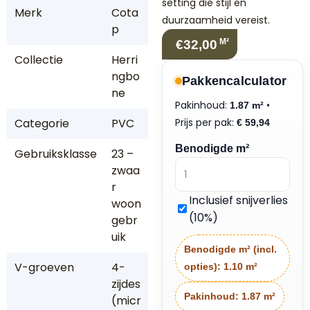
setting die stijl en
Merk
Cota
duurzaamheid vereist.
p
M²
€32,00
Collectie
Herri
ngbo
Pakkencalculator
ne
Pakinhoud:
•
1.87 m²
Categorie
PVC
Prijs per pak:
€
59,94
Benodigde m²
Gebruiksklasse
23 –
zwaa
r
Inclusief snijverlies
woon
(10%)
gebr
uik
Benodigde m² (incl.
V-groeven
4-
opties):
1.10 m²
zijdes
Pakinhoud:
1.87 m²
(micr