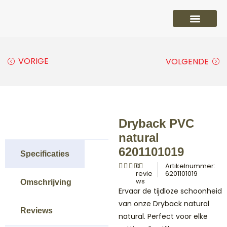
PVC vloeren
Laminaat vloeren
Parket vloeren
Overige
VORIGE
VOLGENDE
Dryback PVC
natural
6201101019
Specificaties
0
Artikelnummer:
revie
6201101019
ws
Omschrijving
Ervaar de tijdloze schoonheid
van onze Dryback natural
Reviews
natural. Perfect voor elke