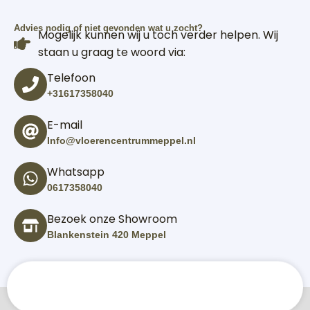
Advies nodig of niet gevonden wat u zocht?
Mogelijk kunnen wij u toch verder helpen. Wij
staan u graag te woord via:
Telefoon
+31617358040
E-mail
Info@vloerencentrummeppel.nl
Whatsapp
0617358040
Bezoek onze Showroom
Blankenstein 420 Meppel