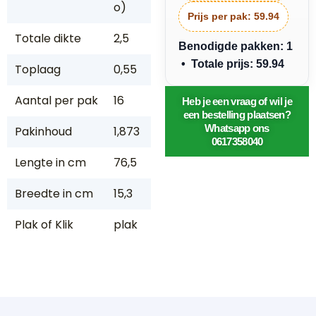
o)
Prijs per pak:
59.94
Totale dikte
2,5
Benodigde pakken: 1
• Totale prijs: 59.94
Toplaag
0,55
Aantal per pak
16
Heb je een vraag of wil je
een bestelling plaatsen?
Whatsapp ons
Pakinhoud
1,873
0617358040
Lengte in cm
76,5
Breedte in cm
15,3
Plak of Klik
plak