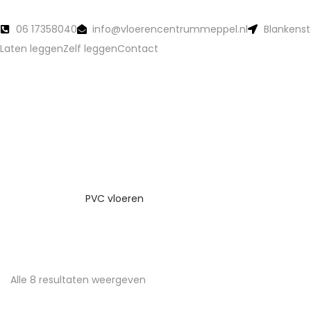
06 17358040
info@vloerencentrummeppel.nl
Blankenst
Laten leggen
Zelf leggen
Contact
PVC vloeren
Alle 8 resultaten weergeven