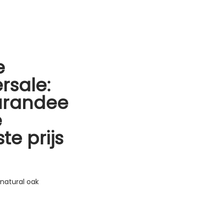
e
rsale:
arandee
e
te prijs
natural oak