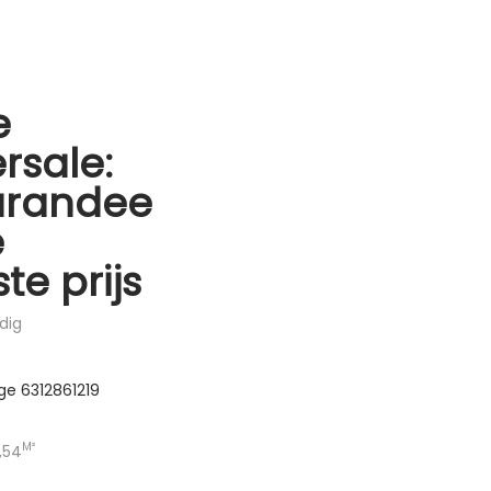
e
rsale:
arandee
e
te prijs
dig
ge 6312861219
M²
,54