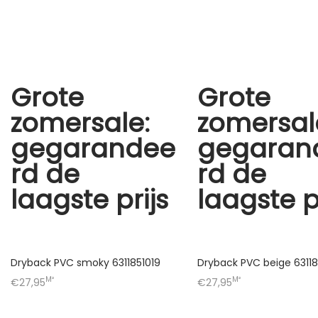
Grote
Grote
zomersale:
zomersal
gegarandee
gegaran
rd de
rd de
laagste prijs
laagste p
Dryback PVC smoky 6311851019
Dryback PVC beige 63118
M²
M²
€27,95
€27,95