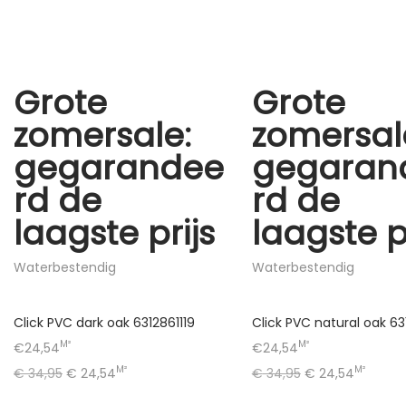
Grote
Grote
zomersale:
zomersal
gegarandee
gegaran
rd de
rd de
laagste prijs
laagste p
Waterbestendig
Waterbestendig
Click PVC dark oak 6312861119
Click PVC natural oak 63
M²
M²
€24,54
€24,54
M²
M²
€
34,95
€
24,54
€
34,95
€
24,54