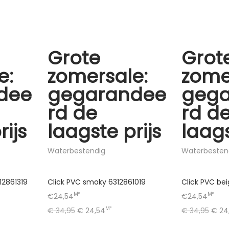
Grote
Grot
e:
zomersale:
zome
dee
gegarandee
geg
rd de
rd d
rijs
laagste prijs
laags
Waterbestendig
Waterbesten
12861319
Click PVC smoky 6312861019
Click PVC bei
M²
M²
€24,54
€24,54
M²
€
34,95
€
24,54
€
34,95
€
24