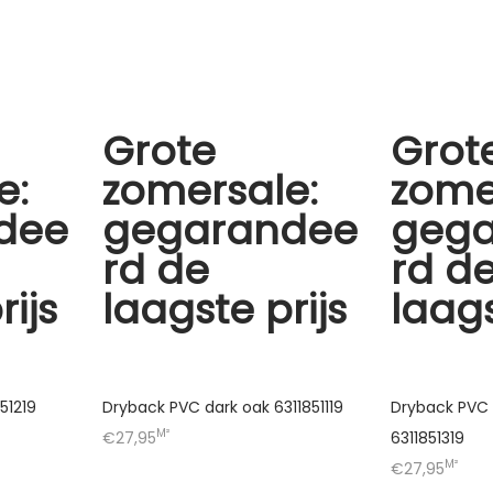
Grote
Grot
e:
zomersale:
zome
dee
gegarandee
geg
rd de
rd d
rijs
laagste prijs
laags
51219
Dryback PVC dark oak 6311851119
Dryback PVC 
M²
€27,95
6311851319
M²
€27,95