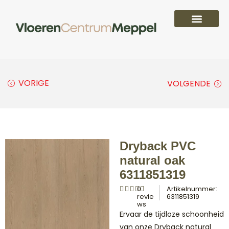
PVC vloeren
Laminaat vloeren
Parket vloeren
Overige
VORIGE
VOLGENDE
Dryback PVC
natural oak
6311851319
0
Artikelnummer:
revie
6311851319
ws
Ervaar de tijdloze schoonheid
van onze Dryback natural