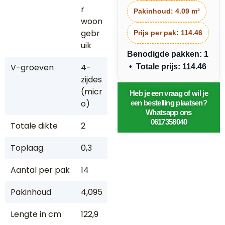
r
Pakinhoud:
4.09 m²
woon
gebr
Prijs per pak:
114.46
uik
Benodigde pakken: 1
V-groeven
4-
• Totale prijs: 114.46
zijdes
(micr
Heb je een vraag of wil je
o)
een bestelling plaatsen?
Whatsapp ons
0617358040
Totale dikte
2
Toplaag
0,3
Aantal per pak
14
Pakinhoud
4,095
Lengte in cm
122,9