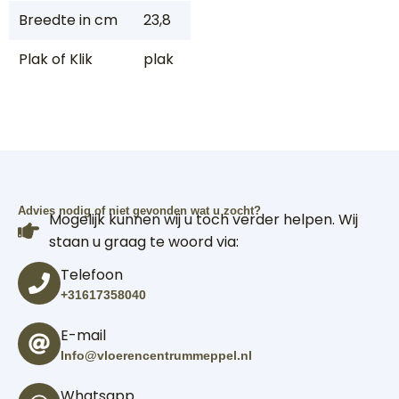
Breedte in cm
23,8
Plak of Klik
plak
Advies nodig of niet gevonden wat u zocht?
Mogelijk kunnen wij u toch verder helpen. Wij
staan u graag te woord via:
Telefoon
+31617358040
E-mail
Info@vloerencentrummeppel.nl
Whatsapp