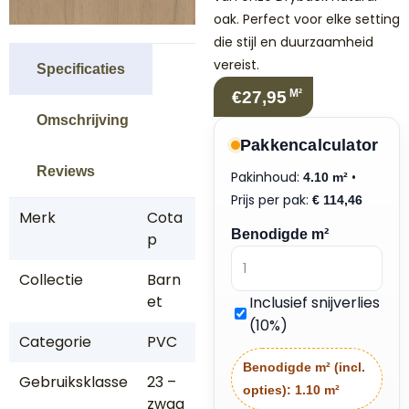
oak. Perfect voor elke setting
die stijl en duurzaamheid
vereist.
Specificaties
M²
€27,95
Omschrijving
Pakkencalculator
Reviews
Pakinhoud:
•
4.10 m²
Prijs per pak:
€
114,46
Merk
Cota
Benodigde m²
p
Collectie
Barn
et
Inclusief snijverlies
(10%)
Categorie
PVC
Benodigde m² (incl.
Gebruiksklasse
23 –
opties):
1.10 m²
zwaa