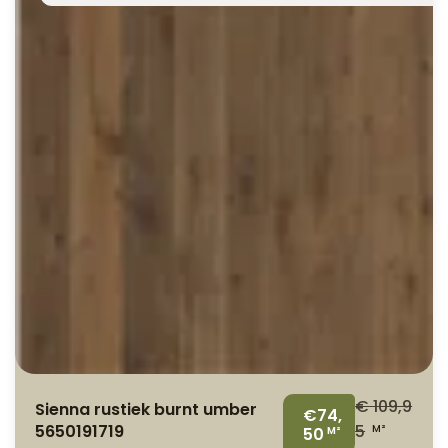
€
109,9
Sienna rustiek burnt umber
€74,
5650191719
5
M²
50
M²