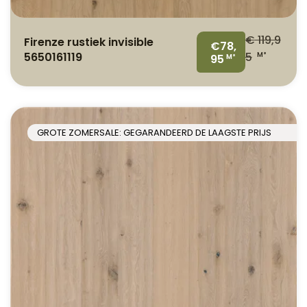
€
119,9
Firenze rustiek invisible
€78,
5650161119
5
M²
95
M²
GROTE ZOMERSALE: GEGARANDEERD DE LAAGSTE PRIJS