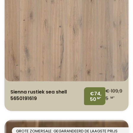
€
109,9
Sienna rustiek sea shell
€74,
5650191619
5
M²
50
M²
GROTE ZOMERSALE: GEGARANDEERD DE LAAGSTE PRIJS