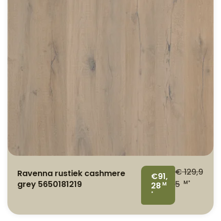
€
129,9
Ravenna rustiek cashmere
€91,
grey 5650181219
5
M²
28
M
²