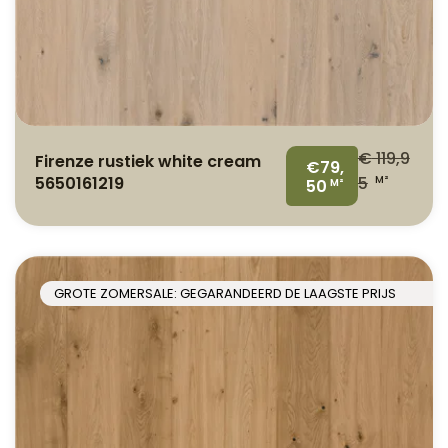
€
119,9
Firenze rustiek white cream
€79,
5650161219
5
M²
50
M²
GROTE ZOMERSALE: GEGARANDEERD DE LAAGSTE PRIJS