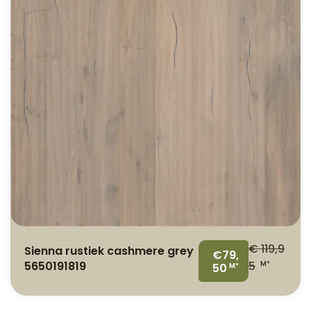
€
119,9
Sienna rustiek cashmere grey
€79,
5650191819
5
M²
50
M²