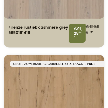
€
129,9
Firenze rustiek cashmere grey
€91,
5650161419
5
M²
28
M
²
GROTE ZOMERSALE: GEGARANDEERD DE LAAGSTE PRIJS