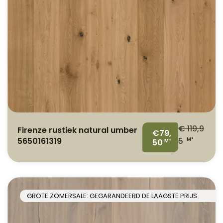
€
119,9
Firenze rustiek natural umber
€79,
5650161319
5
M²
50
M²
GROTE ZOMERSALE: GEGARANDEERD DE LAAGSTE PRIJS