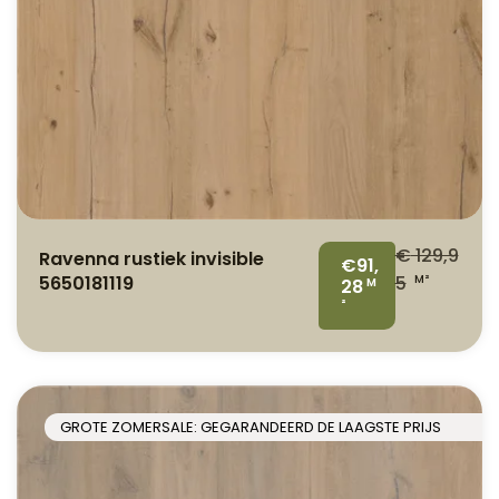
€
129,9
Ravenna rustiek invisible
€91,
5650181119
5
M²
28
M
²
GROTE ZOMERSALE: GEGARANDEERD DE LAAGSTE PRIJS