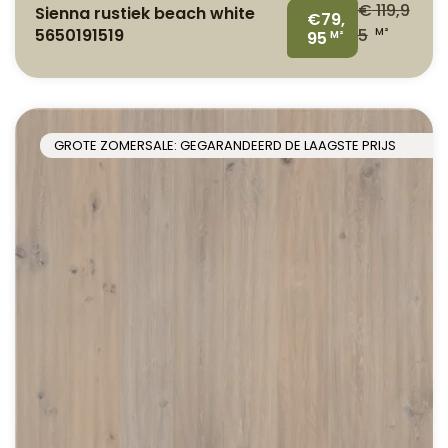
€
119,9
Sienna rustiek beach white
€79,
5650191519
5
M²
95
M²
GROTE ZOMERSALE: GEGARANDEERD DE LAAGSTE PRIJS