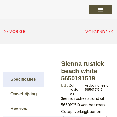
PVC vloeren
Laminaat vloeren
Parket vloeren
Overige
VORIGE
VOLGENDE
Sienna rustiek
beach white
5650191519
Specificaties
0
Artikelnummer:
revie
5650191519
ws
Omschrijving
Sienna rustiek strandwit
5650191519 van het merk
Reviews
Cotap, verkrijgbaar bij