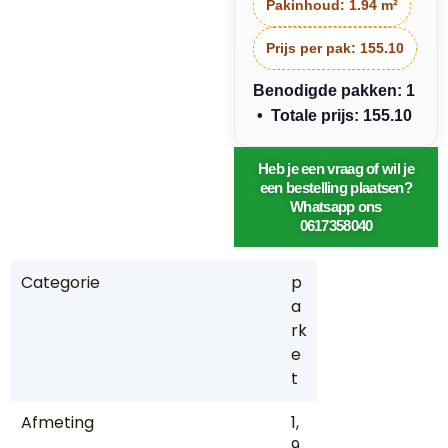
Pakinhoud:
1.94 m²
Si
e
Prijs per pak:
155.10
n
Benodigde pakken: 1
n
• Totale prijs: 155.10
a
P
a
Heb je een vraag of wil je
een bestelling plaatsen?
rk
Whatsapp ons
e
0617358040
t
Categorie
p
a
rk
e
t
Afmeting
1,
9