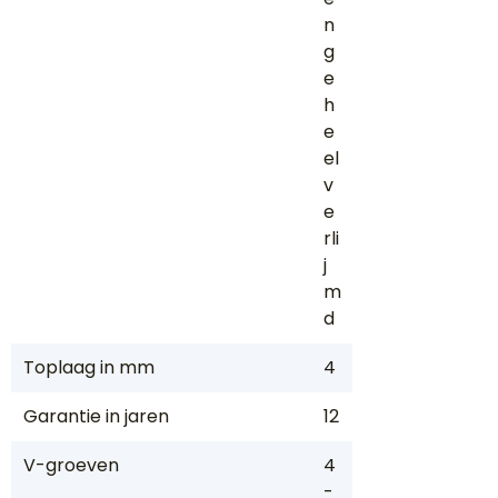
n
g
e
h
e
el
v
e
rli
j
m
d
Toplaag in mm
4
Garantie in jaren
12
V-groeven
4
-