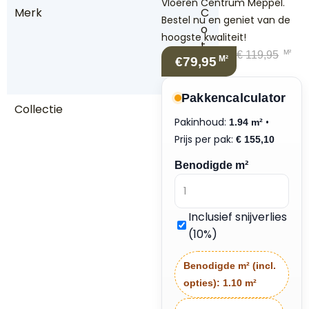
Vloeren Centrum Meppel.
Merk
C
Bestel nu en geniet van de
o
hoogste kwaliteit!
t
M²
€
119,95
M²
€79,95
a
p
Pakkencalculator
Collectie
Fi
Pakinhoud:
•
1.94 m²
r
Prijs per pak:
€
155,10
e
n
Benodigde m²
z
e
R
Inclusief snijverlies
a
(10%)
v
e
Benodigde m² (incl.
n
opties):
1.10 m²
n
a