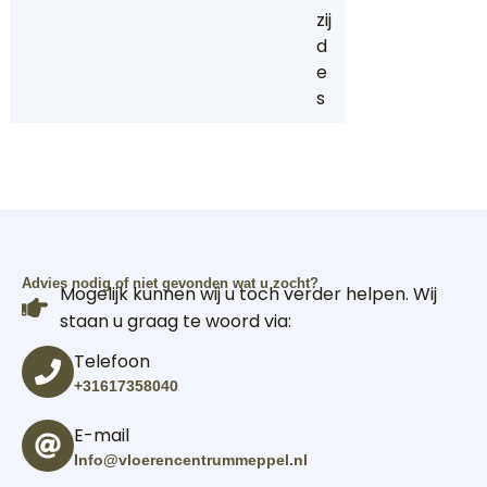
zij
d
e
s
Advies nodig of niet gevonden wat u zocht?
Mogelijk kunnen wij u toch verder helpen. Wij
staan u graag te woord via:
Telefoon
+31617358040
E-mail
Info@vloerencentrummeppel.nl