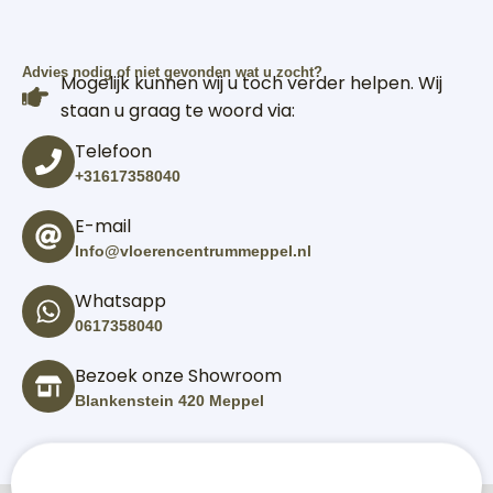
Advies nodig of niet gevonden wat u zocht?
Mogelijk kunnen wij u toch verder helpen. Wij
staan u graag te woord via:
Telefoon
+31617358040
E-mail
Info@vloerencentrummeppel.nl
Whatsapp
0617358040
Bezoek onze Showroom
Blankenstein 420 Meppel