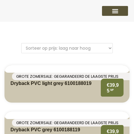
PVC vloeren
Laminaat vloeren
Parket vloeren
Overige
GROTE ZOMERSALE: GEGARANDEERD DE LAAGSTE PRIJS
Dryback PVC light grey 6100188019
€39,9
M²
5
GROTE ZOMERSALE: GEGARANDEERD DE LAAGSTE PRIJS
Dryback PVC grey 6100188119
€39,9