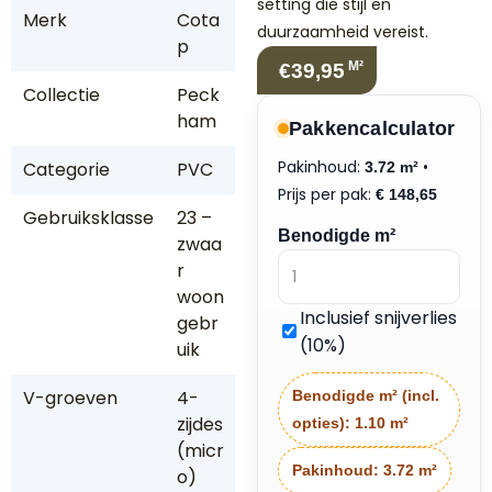
setting die stijl en
Merk
Cota
duurzaamheid vereist.
p
M²
€39,95
Collectie
Peck
ham
Pakkencalculator
Pakinhoud:
•
Categorie
PVC
3.72 m²
Prijs per pak:
€
148,65
Gebruiksklasse
23 –
Benodigde m²
zwaa
r
woon
Inclusief snijverlies
gebr
(10%)
uik
V-groeven
4-
Benodigde m² (incl.
zijdes
opties):
1.10 m²
(micr
Pakinhoud:
3.72 m²
o)