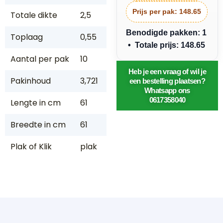
Prijs per pak:
148.65
Totale dikte
2,5
Benodigde pakken: 1
Toplaag
0,55
• Totale prijs: 148.65
Aantal per pak
10
Heb je een vraag of wil je
Pakinhoud
3,721
een bestelling plaatsen?
Whatsapp ons
0617358040
Lengte in cm
61
Breedte in cm
61
Plak of Klik
plak