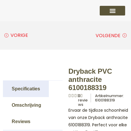
PVC vloeren
Laminaat vloeren
Parket vloeren
Overige
VORIGE
VOLGENDE
Dryback PVC
anthracite
6100188319
Specificaties
0
Artikelnummer:
revie
6100188319
ws
Omschrijving
Ervaar de tijdloze schoonheid
van onze Dryback anthracite
Reviews
6100188319. Perfect voor elke