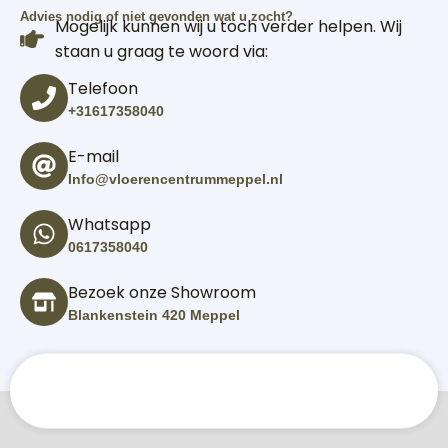
Advies nodig of niet gevonden wat u zocht?
Mogelijk kunnen wij u toch verder helpen. Wij
staan u graag te woord via:
Telefoon
+31617358040
E-mail
Info@vloerencentrummeppel.nl
Whatsapp
0617358040
Bezoek onze Showroom
Blankenstein 420 Meppel