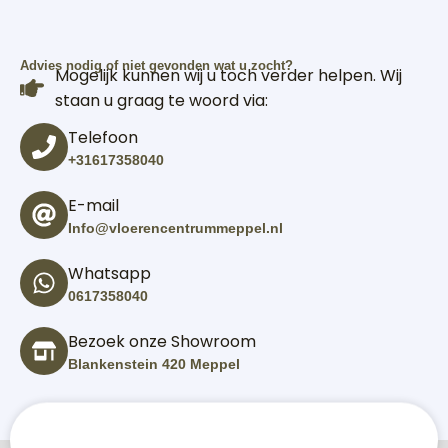
Advies nodig of niet gevonden wat u zocht?
Mogelijk kunnen wij u toch verder helpen. Wij
staan u graag te woord via:
Telefoon
+31617358040
E-mail
Info@vloerencentrummeppel.nl
Whatsapp
0617358040
Bezoek onze Showroom
Blankenstein 420 Meppel