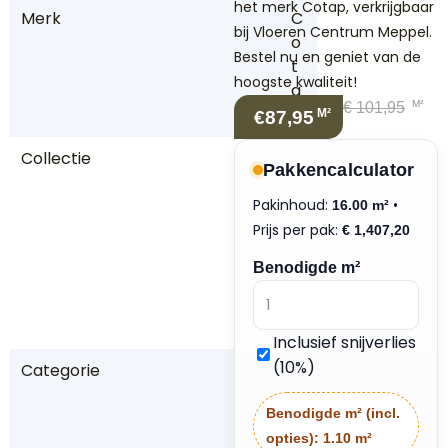
het merk Cotap, verkrijgbaar
Merk
C
bij Vloeren Centrum Meppel.
o
Bestel nu en geniet van de
t
hoogste kwaliteit!
a
M²
€
101,95
p
M²
€87,95
Collectie
Sil
Pakkencalculator
v
Pakinhoud:
e
•
16.00 m²
r
Prijs per pak:
€
1,407,20
L
Benodigde m²
a
k
e
Inclusief snijverlies
(10%)
Categorie
p
a
Benodigde m² (incl.
rk
opties):
1.10 m²
e