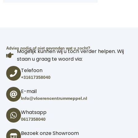
Advies nodig of niet gevonden wat u zocht?
Mogelijk kunnen wij u toch verder helpen. Wij
staan u graag te woord via:
Telefoon
+31617358040
E-mail
Info@vloerencentrummeppel.nl
Whatsapp
0617358040
Bezoek onze Showroom