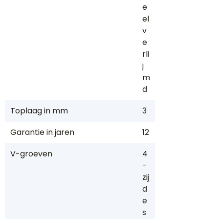
e
el
v
e
rli
j
m
d
Toplaag in mm
3
Garantie in jaren
12
V-groeven
4
-
zij
d
e
s