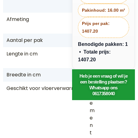
t
Pakinhoud:
16.00 m²
Afmeting
1,
Prijs per pak:
6
1407.20
Aantal per pak
16
Benodigde pakken: 1
• Totale prijs:
Lengte in cm
7
1407.20
5
Breedte in cm
15
Heb je een vraag of wil je
een bestelling plaatsen?
Geschikt voor vloerverwarming
ja,
Whatsapp ons
0617358040
c
e
m
e
n
t