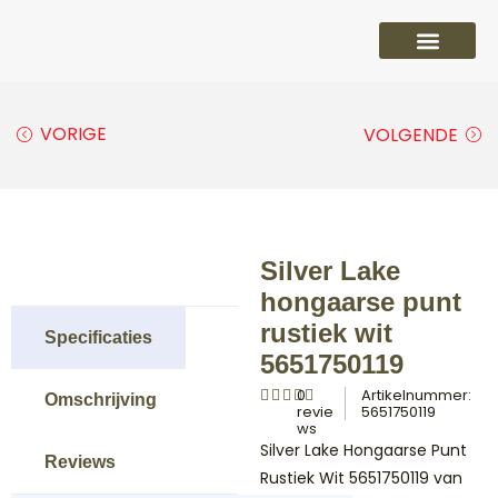
PVC vloeren
Laminaat vloeren
Parket vloeren
Overige
VORIGE
VOLGENDE
Silver Lake
hongaarse punt
rustiek wit
Specificaties
5651750119
0
Artikelnummer:
Omschrijving
revie
5651750119
ws
Silver Lake Hongaarse Punt
Reviews
Rustiek Wit 5651750119 van