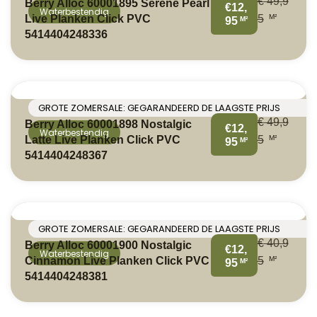
€
49,9
Berry Alloc 60001895 Serene Pearl
€12,
Waterbestendig
M²
Live Planken Click PVC
5
M²
95
5414404248336
GROTE ZOMERSALE: GEGARANDEERD DE LAAGSTE PRIJS
€
49,9
Berry Alloc 60001898 Nostalgic
€12,
Waterbestendig
M²
Latte Live Planken Click PVC
5
M²
95
5414404248367
GROTE ZOMERSALE: GEGARANDEERD DE LAAGSTE PRIJS
€
40,9
Berry Alloc 60001900 Nostalgic
€12,
Waterbestendig
M²
Cinnamon Live Planken Click PVC
5
M²
95
5414404248381