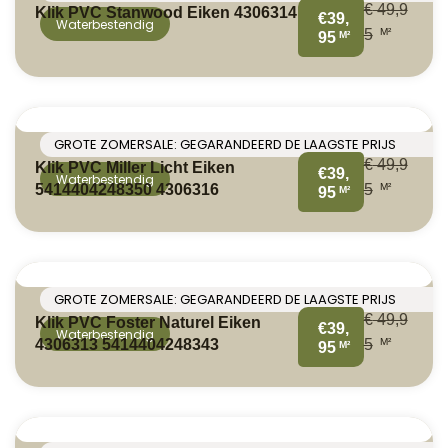
€
49,9
Klik PVC Stanwood Eiken 4306314
€39,
Waterbestendig
M²
5
M²
95
GROTE ZOMERSALE: GEGARANDEERD DE LAAGSTE PRIJS
€
49,9
Klik PVC Miller Licht Eiken
€39,
Waterbestendig
M²
5414404248350 4306316
5
M²
95
GROTE ZOMERSALE: GEGARANDEERD DE LAAGSTE PRIJS
€
49,9
Klik PVC Foster Naturel Eiken
€39,
Waterbestendig
M²
4306313 5414404248343
5
M²
95