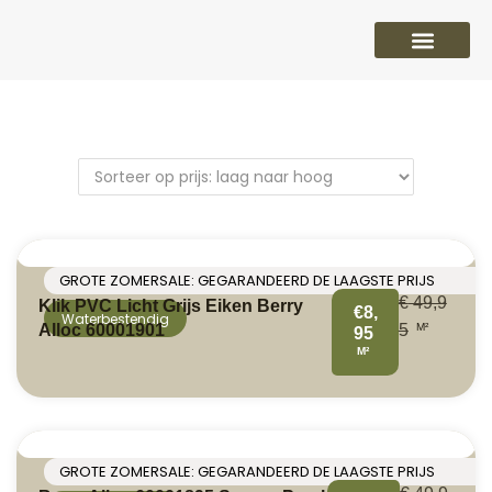
PVC vloeren
Laminaat vloeren
Parket vloeren
Overige
GROTE ZOMERSALE: GEGARANDEERD DE LAAGSTE PRIJS
€
49,9
Klik PVC Licht Grijs Eiken Berry
€8,
Waterbestendig
M²
Alloc 60001901
5
95
M²
GROTE ZOMERSALE: GEGARANDEERD DE LAAGSTE PRIJS