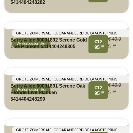
5414404248282
GROTE ZOMERSALE: GEGARANDEERD DE LAAGSTE PRIJS
€
49,9
Berry Alloc 60001892 Serene Gold
€12,
Waterbestendig
M²
Live Planken 5414404248305
5
M²
95
GROTE ZOMERSALE: GEGARANDEERD DE LAAGSTE PRIJS
€
49,9
Berry Alloc 60001891 Serene Oak
€12,
Waterbestendig
M²
Blonde Live Planken
5
M²
95
5414404248299
GROTE ZOMERSALE: GEGARANDEERD DE LAAGSTE PRIJS