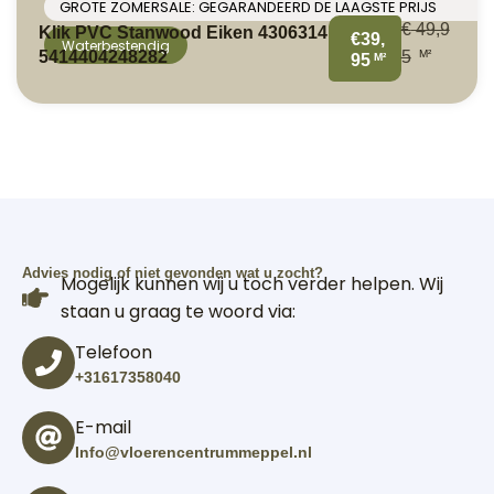
GROTE ZOMERSALE: GEGARANDEERD DE LAAGSTE PRIJS
€
49,9
Klik PVC Stanwood Eiken 4306314
€39,
Waterbestendig
M²
5414404248282
5
M²
95
Advies nodig of niet gevonden wat u zocht?
Mogelijk kunnen wij u toch verder helpen. Wij
staan u graag te woord via:
Telefoon
+31617358040
E-mail
Info@vloerencentrummeppel.nl