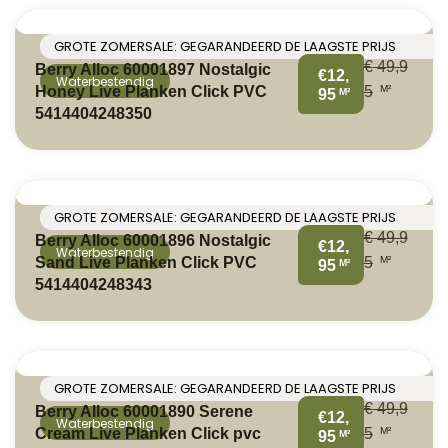
GROTE ZOMERSALE: GEGARANDEERD DE LAAGSTE PRIJS
€
49,9
Berry Alloc 60001897 Nostalgic
€12,
Waterbestendig
M²
Honey Live Planken Click PVC
5
M²
95
5414404248350
GROTE ZOMERSALE: GEGARANDEERD DE LAAGSTE PRIJS
€
49,9
Berry Alloc 60001896 Nostalgic
€12,
Waterbestendig
M²
Sand Live Planken Click PVC
5
M²
95
5414404248343
GROTE ZOMERSALE: GEGARANDEERD DE LAAGSTE PRIJS
€
49,9
Berry Alloc 60001890 Serene
€12,
Waterbestendig
M²
Cream Live Planken Click pvc
5
M²
95