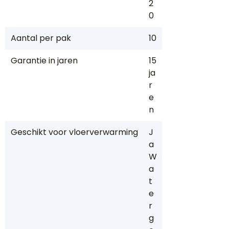
2
0
Aantal per pak
10
Garantie in jaren
15
ja
r
e
n
Geschikt voor vloerverwarming
J
a
W
a
t
e
r
g