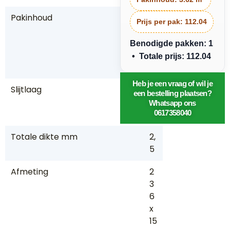
Pakinhoud
3,
Prijs per pak:
112.04
6
2
Benodigde pakken: 1
m
• Totale prijs: 112.04
2
Heb je een vraag of wil je
Slijtlaag
0,
een bestelling plaatsen?
5
Whatsapp ons
5
0617358040
Totale dikte mm
2,
5
Afmeting
2
3
6
x
15