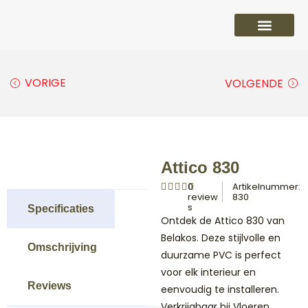
PVC vloeren
Laminaat vloeren
Parket vloeren
Overige
VORIGE
VOLGENDE
Attico 830
0
Artikelnummer:
review
830
s
Specificaties
Ontdek de Attico 830 van
Belakos. Deze stijlvolle en
Omschrijving
duurzame PVC is perfect
voor elk interieur en
Reviews
eenvoudig te installeren.
Verkrijgbaar bij Vloeren