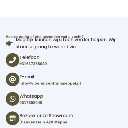
Advies nodig of niet gevonden wat u zocht?
Mogelijk kunnen wij u toch verder helpen. Wij
staan u graag te woord via:
Telefoon
+31617358040
E-mail
Info@vloerencentrummeppel.nl
Whatsapp
0617358040
Bezoek onze Showroom
Blankenstein 420 Meppel