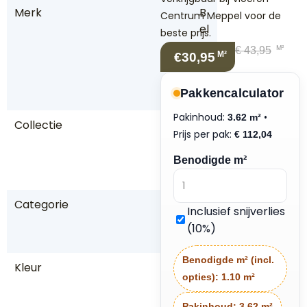
Merk
B
Centrum Meppel voor de
el
beste prijs.
a
M²
€
43,95
M²
€30,95
k
o
Pakkencalculator
s
Pakinhoud:
•
3.62 m²
Collectie
A
Prijs per pak:
€
112,04
tt
ic
Benodigde m²
o
Categorie
P
Inclusief snijverlies
V
(10%)
C
Benodigde m² (incl.
Kleur
B
opties):
1.10 m²
ru
in
Pakinhoud:
3.62 m²