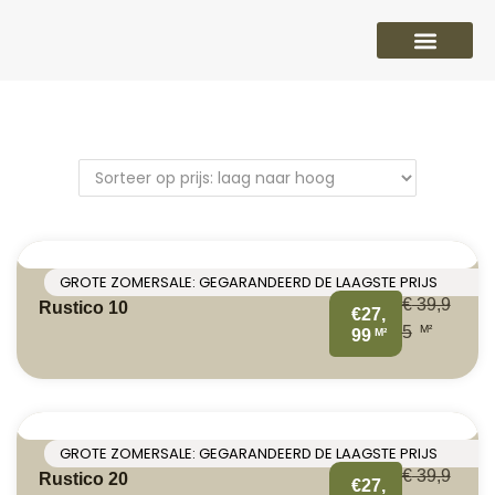
PVC vloeren
Laminaat vloeren
Parket vloeren
Overige
GROTE ZOMERSALE: GEGARANDEERD DE LAAGSTE PRIJS
€
39,9
Rustico 10
€27,
M²
5
M²
99
GROTE ZOMERSALE: GEGARANDEERD DE LAAGSTE PRIJS
€
39,9
Rustico 20
€27,