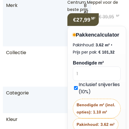
Centrum Meppel voor de
Merk
B
beste prijs.
el
M²
€
39,95
a
M²
€27,99
k
o
Pakkencalculator
s
Pakinhoud:
•
3.62 m²
Collectie
Prijs per pak:
R
€
101,32
u
Benodigde m²
st
ic
o
Inclusief snijverlies
(10%)
Categorie
P
V
Benodigde m² (incl.
C
opties):
1.10 m²
Kleur
B
Pakinhoud:
3.62 m²
ru