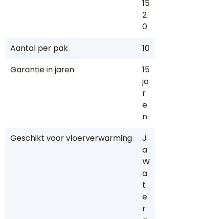
15
2
0
Aantal per pak
10
Garantie in jaren
15
ja
r
e
n
Geschikt voor vloerverwarming
J
a
W
a
t
e
r