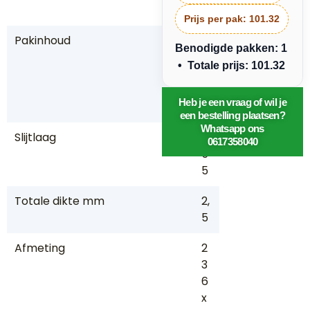
in
Prijs per pak:
101.32
Pakinhoud
3,
Benodigde pakken: 1
6
• Totale prijs: 101.32
2
m
Heb je een vraag of wil je
2
een bestelling plaatsen?
Whatsapp ons
Slijtlaag
0,
0617358040
5
5
Totale dikte mm
2,
5
Afmeting
2
3
6
x