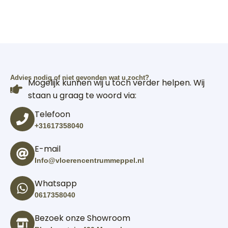
Advies nodig of niet gevonden wat u zocht?
Mogelijk kunnen wij u toch verder helpen. Wij
staan u graag te woord via:
Telefoon
+31617358040
E-mail
Info@vloerencentrummeppel.nl
Whatsapp
0617358040
Bezoek onze Showroom