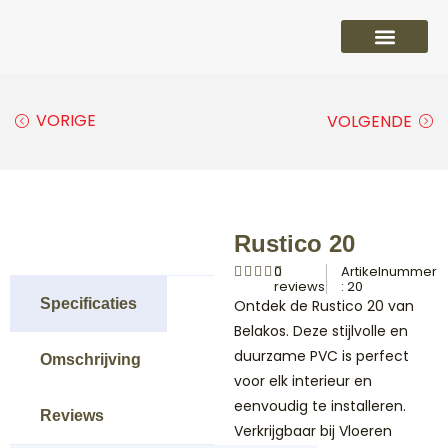
PVC vloeren
Laminaat vloeren
Parket vloeren
Overige
VORIGE
VOLGENDE
Rustico 20
0
Artikelnummer
reviews
: 20
Specificaties
Ontdek de Rustico 20 van
Belakos. Deze stijlvolle en
duurzame PVC is perfect
Omschrijving
voor elk interieur en
eenvoudig te installeren.
Reviews
Verkrijgbaar bij Vloeren