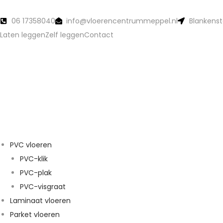
06 17358040
info@vloerencentrummeppel.nl
Blankenst
Laten leggen
Zelf leggen
Contact
PVC vloeren
PVC-klik
PVC-plak
PVC-visgraat
Laminaat vloeren
Parket vloeren