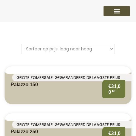
PVC vloeren
Laminaat vloeren
Parket vloeren
Overige
GROTE ZOMERSALE: GEGARANDEERD DE LAAGSTE PRIJS
Palazzo 150
€31,0
M²
0
GROTE ZOMERSALE: GEGARANDEERD DE LAAGSTE PRIJS
Palazzo 250
€31,0