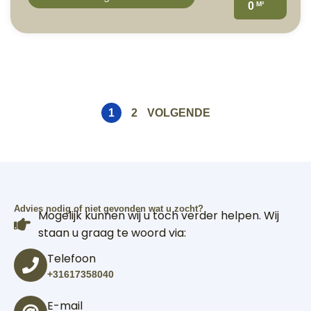
M²
0
1
2
VOLGENDE
Advies nodig of niet gevonden wat u zocht?
Mogelijk kunnen wij u toch verder helpen. Wij
staan u graag te woord via:
Telefoon
+31617358040
E-mail