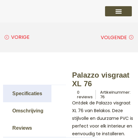
PVC vloeren
Laminaat vloeren
Parket vloeren
Overige
VORIGE
VOLGENDE
Palazzo visgraat
XL 76
0
Artikelnummer:
Specificaties
reviews
76
Ontdek de Palazzo visgraat
XL 76 van Belakos. Deze
Omschrijving
stijlvolle en duurzame PVC is
perfect voor elk interieur en
Reviews
eenvoudig te installeren.