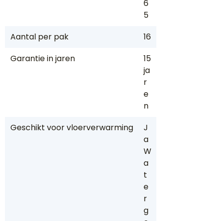
6
5
Aantal per pak
16
Garantie in jaren
15
ja
r
e
n
Geschikt voor vloerverwarming
J
a
W
a
t
e
r
g