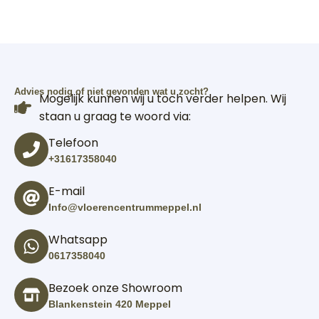
Advies nodig of niet gevonden wat u zocht?
Mogelijk kunnen wij u toch verder helpen. Wij
staan u graag te woord via:
Telefoon
+31617358040
E-mail
Info@vloerencentrummeppel.nl
Whatsapp
0617358040
Bezoek onze Showroom
Blankenstein 420 Meppel