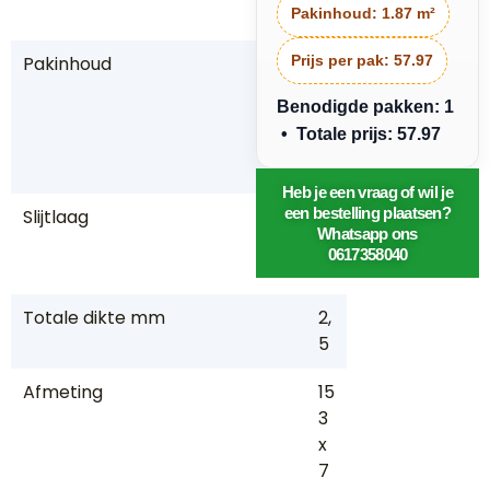
in
Pakinhoud:
1.87 m²
Pakinhoud
Prijs per pak:
1,
57.97
8
Benodigde pakken: 1
7
• Totale prijs: 57.97
m
2
Heb je een vraag of wil je
een bestelling plaatsen?
Slijtlaag
0,
Whatsapp ons
5
0617358040
5
Totale dikte mm
2,
5
Afmeting
15
3
x
7