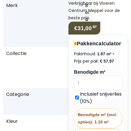
Verkrijgbaar bij Vloeren
Merk
B
Centrum Meppel voor de
el
beste prijs.
a
k
M²
€31,00
o
s
Pakkencalculator
Collectie
P
Pakinhoud:
•
1.87 m²
al
Prijs per pak:
€
57,97
a
Benodigde m²
zz
o
Inclusief snijverlies
Categorie
P
(10%)
V
C
Benodigde m² (incl.
Kleur
B
opties):
1.10 m²
ru