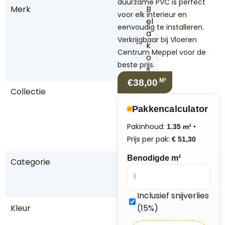
duurzame PVC is perfect
Merk
B
voor elk interieur en
el
eenvoudig te installeren.
a
Verkrijgbaar bij Vloeren
k
Centrum Meppel voor de
o
beste prijs.
s
M²
€38,00
Collectie
P
al
Pakkencalculator
a
Pakinhoud:
•
zz
1.35 m²
Prijs per pak:
o
€
51,30
Benodigde m²
Categorie
P
V
C
Inclusief snijverlies
Kleur
(15%)
B
ru