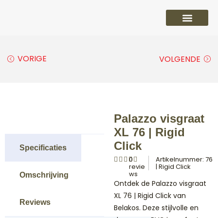
PVC vloeren
Laminaat vloeren
Parket vloeren
Overige
VORIGE
VOLGENDE
Palazzo visgraat
XL 76 | Rigid
Click
Specificaties
0
Artikelnummer: 76
revie
| Rigid Click
ws
Omschrijving
Ontdek de Palazzo visgraat
XL 76 | Rigid Click van
Reviews
Belakos. Deze stijlvolle en