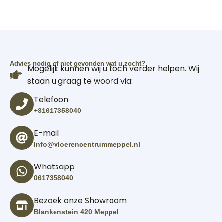
Advies nodig of niet gevonden wat u zocht?
Mogelijk kunnen wij u toch verder helpen. Wij
staan u graag te woord via:
Telefoon
+31617358040
E-mail
Info@vloerencentrummeppel.nl
Whatsapp
0617358040
Bezoek onze Showroom
Blankenstein 420 Meppel