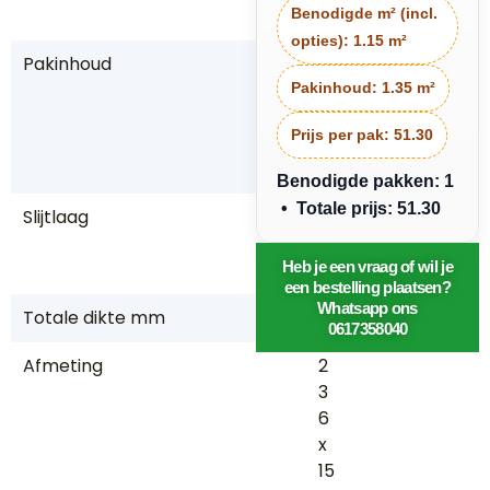
in
Benodigde m² (incl.
opties):
1.15 m²
Pakinhoud
1,
3
Pakinhoud:
1.35 m²
5
Prijs per pak:
51.30
m
2
Benodigde pakken: 1
• Totale prijs: 51.30
Slijtlaag
0,
5
Heb je een vraag of wil je
5
een bestelling plaatsen?
Whatsapp ons
Totale dikte mm
7
0617358040
Afmeting
2
3
6
x
15