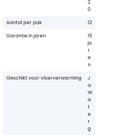
2
0
Aantal per pak
12
Garantie in jaren
15
ja
r
e
n
Geschikt voor vloerverwarming
J
a
W
a
t
e
r
g