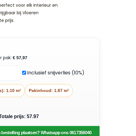
perfect voor elk interieur en
ijgbaar bij Vloeren
 prijs.
er pak:
€
57,97
Inclusief snijverlies (10%)
s):
1.10 m²
Pakinhoud:
1.87 m²
tale prijs: 57.97
en bestelling plaatsen? Whatsapp ons 0617358040