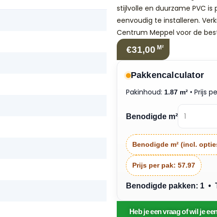
stijlvolle en duurzame PVC is 
eenvoudig te installeren. Verkr
Centrum Meppel voor de beste
M²
€31,00
Pakkencalculator
Pakinhoud:
• Prijs p
1.87 m²
Benodigde m²
Benodigde m² (incl. optie
Prijs per pak:
57.97
Benodigde pakken: 1 • To
Heb je een vraag of wil je e