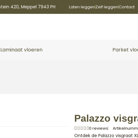
stein 420, Meppel 7943 PH
Laten leggen
Zelf leggen
Contact
Laminaat vloeren
Parket vl
Palazzo visgr
0 reviews
Artikelnumme
Ontdek de Palazzo visgraat XL