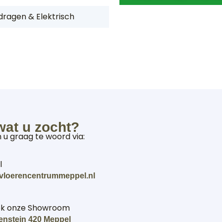
ragen & Elektrisch
wat u zocht?
n u graag te woord via:
l
vloerencentrummeppel.nl
ek onze Showroom
enstein 420 Meppel