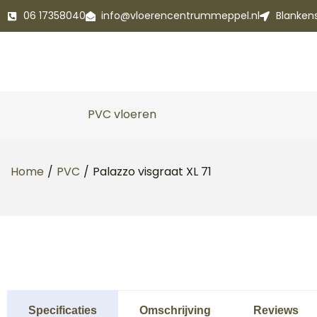
06 17358040
info@vloerencentrummeppel.nl
Blanken
PVC vloeren
Home
/
PVC
/
Palazzo visgraat XL 71
Specificaties
Omschrijving
Reviews