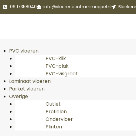
06 17358040
info@vloerencentrummeppel.nl
Blanken
PVC vloeren
PVC-klik
PVC-plak
PVC-visgraat
Laminaat vloeren
Parket vloeren
Overige
Outlet
Profielen
Ondervloer
Plinten