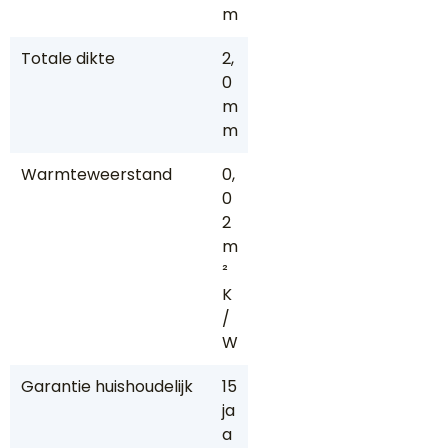
m
Totale dikte
2,
0
m
m
Warmteweerstand
0,
0
2
m
²
K
/
W
Garantie huishoudelijk
15
ja
a