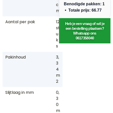
c
Benodigde pakken: 1
m
• Totale prijs: 66.77
Aantal per pak
12
Heb je een vraag of wil je
st
een bestelling plaatsen?
u
Whatsapp ons
0617358040
k
s
Pakinhoud
3,
3
4
m
2
Slijtlaag in mm
0,
3
0
m