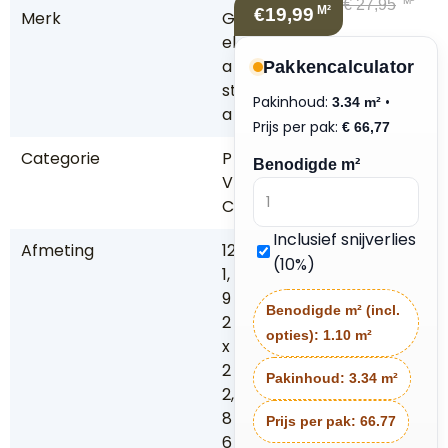
M²
€
27,95
M²
€19,99
Merk
G
el
a
Pakkencalculator
st
Pakinhoud:
•
3.34 m²
a
Prijs per pak:
€
66,77
Categorie
P
Benodigde m²
V
C
Inclusief snijverlies
Afmeting
12
(10%)
1,
9
Benodigde m² (incl.
2
opties):
1.10 m²
x
2
Pakinhoud:
3.34 m²
2,
8
Prijs per pak:
66.77
6