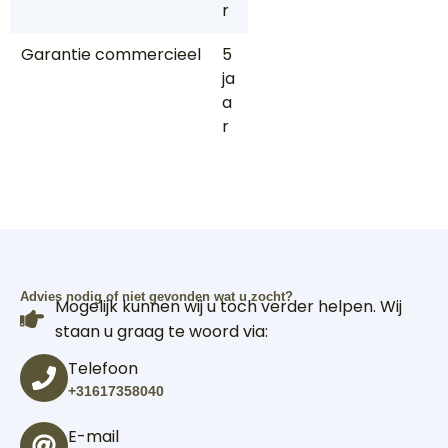
r
Garantie commercieel
5
ja
a
r
Advies nodig of niet gevonden wat u zocht?
Mogelijk kunnen wij u toch verder helpen. Wij
staan u graag te woord via:
Telefoon
+31617358040
E-mail