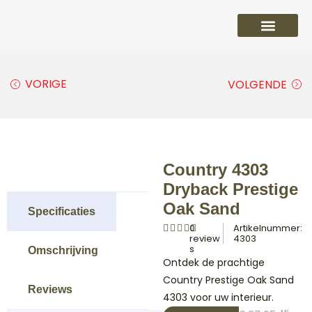
PVC vloeren
Laminaat vloeren
Parket vloeren
Overige
VORIGE
VOLGENDE
Country 4303
Dryback Prestige
Oak Sand
Specificaties
0
Artikelnummer:
review
4303
s
Omschrijving
Ontdek de prachtige
Country Prestige Oak Sand
Reviews
4303 voor uw interieur.