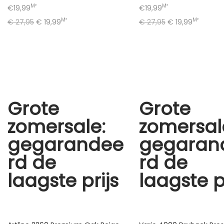
M²
M²
€19,99
€19,99
M²
M²
€
27,95
€
19,99
€
27,95
€
19,99
Grote
Grote
zomersale:
zomersal
gegarandee
gegaran
rd de
rd de
laagste prijs
laagste p