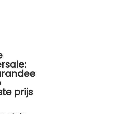
e
rsale:
arandee
e
te prijs