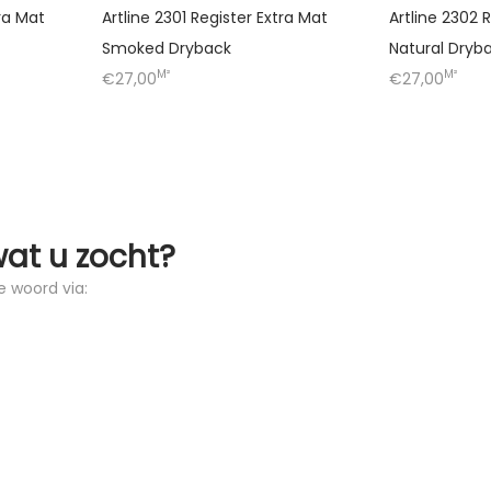
ra Mat
Artline 2301 Register Extra Mat
Artline 2302 
Smoked Dryback
Natural Dryb
M²
M²
€27,00
€27,00
wat u zocht?
e woord via: