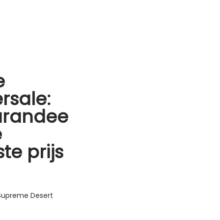
e
rsale:
arandee
e
te prijs
 Supreme Desert