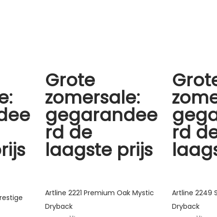
Grote
Grot
e:
zomersale:
zome
dee
gegarandee
geg
rd de
rd d
rijs
laagste prijs
laags
Artline 2221 Premium Oak Mystic
Artline 2249
restige
Dryback
Dryback