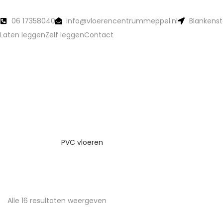
06 17358040
info@vloerencentrummeppel.nl
Blankenst
Laten leggen
Zelf leggen
Contact
PVC vloeren
Alle 16 resultaten weergeven