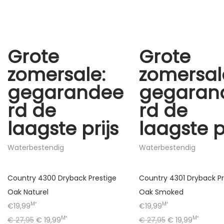
Grote
Grote
zomersale:
zomersal
gegarandee
gegaran
rd de
rd de
laagste prijs
laagste p
Waterbestendig
Waterbestendig
Country 4300 Dryback Prestige
Country 4301 Dryback Pr
Oak Naturel
Oak Smoked
M²
M²
€19,99
€19,99
M²
M²
€
27,95
€
19,99
€
27,95
€
19,99