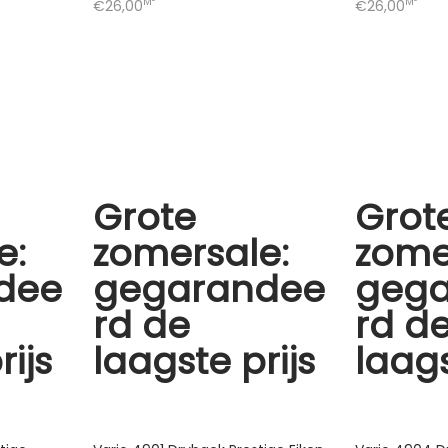
M²
M²
€26,00
€26,00
Grote
Grot
e:
zomersale:
zome
dee
gegarandee
geg
rd de
rd d
rijs
laagste prijs
laags