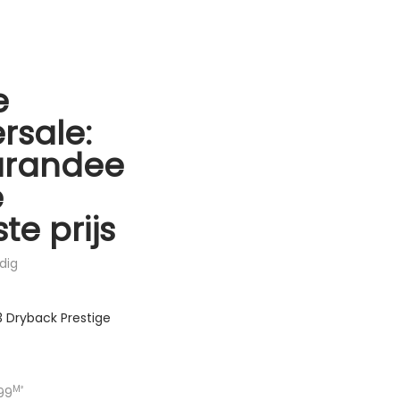
e
rsale:
arandee
e
te prijs
dig
 Dryback Prestige
M²
99