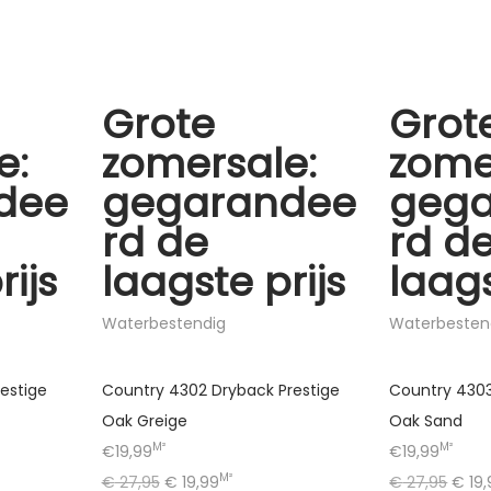
Grote
Grot
e:
zomersale:
zome
dee
gegarandee
geg
rd de
rd d
rijs
laagste prijs
laags
Waterbestendig
Waterbesten
estige
Country 4302 Dryback Prestige
Country 4303
Oak Greige
Oak Sand
M²
M²
€19,99
€19,99
M²
€
27,95
€
19,99
€
27,95
€
19,