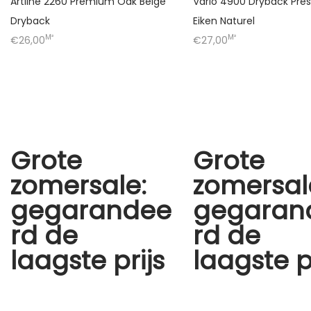
Artline 2260 Premium Oak Beige
Vario 4900 Dryback Pres
Dryback
Eiken Naturel
M²
M²
€26,00
€27,00
Grote
Grote
zomersale:
zomersal
gegarandee
gegaran
rd de
rd de
laagste prijs
laagste p