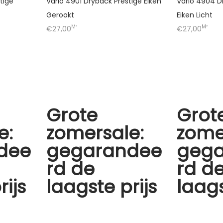
tige
Vario 4901 Dryback Prestige Eiken
Vario 4904 D
Gerookt
Eiken Licht
M²
M²
€27,00
€27,00
Grote
Grot
e:
zomersale:
zome
dee
gegarandee
geg
rd de
rd d
rijs
laagste prijs
laags