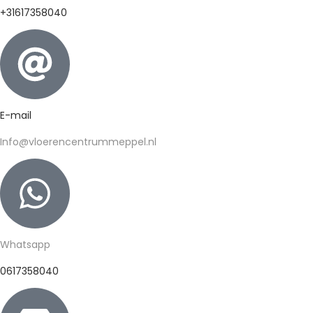
+31617358040
E-mail
Info@vloerencentrummeppel.nl
Whatsapp
0617358040