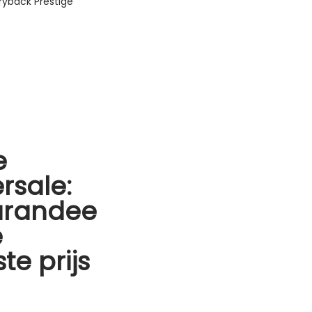
ryback Prestige
e
rsale:
arandee
e
te prijs