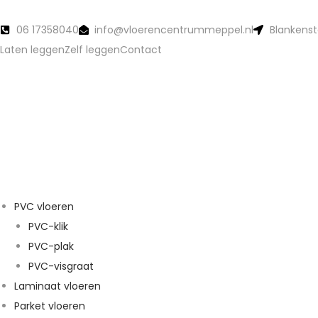
06 17358040
info@vloerencentrummeppel.nl
Blankenst
Laten leggen
Zelf leggen
Contact
PVC vloeren
PVC-klik
PVC-plak
PVC-visgraat
Laminaat vloeren
Parket vloeren