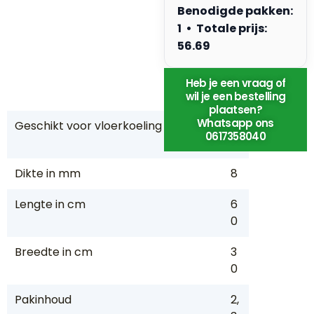
Benodigde pakken:
e
kt
1 • Totale prijs:
ri
56.69
s
c
Heb je een vraag of
h
wil je een bestelling
plaatsen?
Whatsapp ons
Geschikt voor vloerkoeling
J
0617358040
a
Dikte in mm
8
Lengte in cm
6
0
Breedte in cm
3
0
Pakinhoud
2,