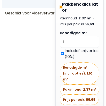
a
Pakkencalculat
or
Geschikt voor vloerverwarming
J
Pakinhoud:
2.37 m²
•
a
Prijs per pak:
W
€
56,69
a
Benodigde m²
t
e
r
Inclusief snijverlies
g
(10%)
e
d
Benodigde m²
r
(incl. opties):
1.10
a
m²
g
e
Pakinhoud:
2.37 m²
n
&
Prijs per pak:
56.69
El