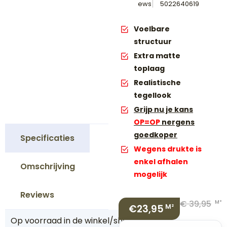
ews
5022640619
Voelbare
structuur
Extra matte
toplaag
Realistische
tegellook
Grijp nu je kans
OP=OP
nergens
goedkoper
Specificaties
Wegens drukte is
enkel afhalen
Omschrijving
mogelijk
Reviews
€
39,95
M²
€23,95
M²
Op voorraad in de winkel/showroom
J