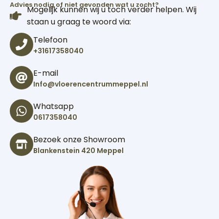
Advies nodig of niet gevonden wat u zocht?
Mogelijk kunnen wij u toch verder helpen. Wij
staan u graag te woord via:
Telefoon
+31617358040
E-mail
Info@vloerencentrummeppel.nl
Whatsapp
0617358040
Bezoek onze Showroom
Blankenstein 420 Meppel