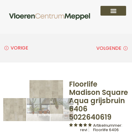
PVC vloeren
Laminaat vloeren
Parket vloeren
Overige
VORIGE
VOLGENDE
Floorlife
Madison Square
Aqua grijsbruin
6406
5022640619
0
Artikelnummer:
revi
Floorlife 6406