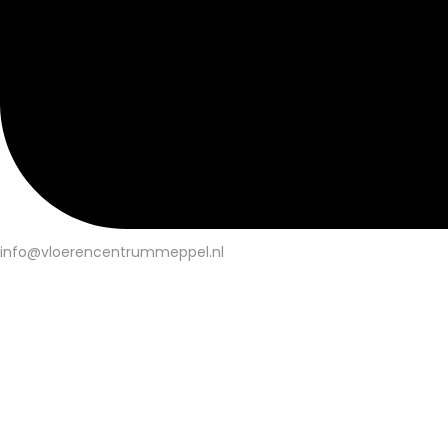
info@vloerencentrummeppel.nl