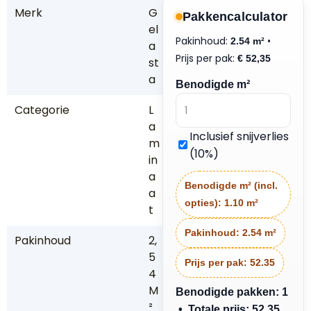
Merk
G
Pakkencalculator
el
Pakinhoud:
•
2.54 m²
a
Prijs per pak:
€
52,35
st
a
Benodigde m²
Categorie
L
a
Inclusief snijverlies
m
(10%)
in
a
Benodigde m² (incl.
a
opties):
1.10 m²
t
Pakinhoud:
2.54 m²
Pakinhoud
2,
5
Prijs per pak:
52.35
4
M
Benodigde pakken: 1
²
• Totale prijs: 52.35