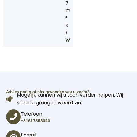
7
m
²
K
/
W
Advies nodig of niet gevonden wat u zocht?
Mogelijk kunnen wij u toch verder helpen. Wij
staan u graag te woord via:
Telefoon
+31617358040
E-mail