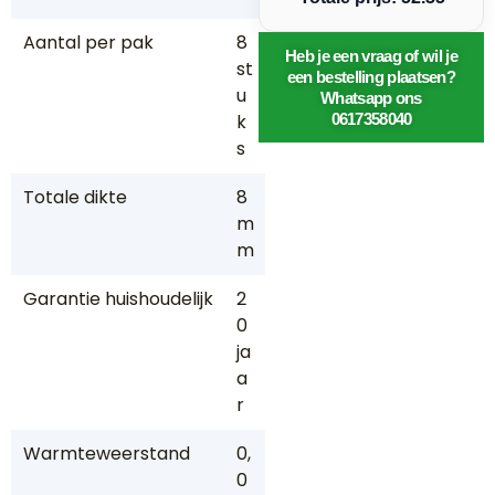
Aantal per pak
8
Heb je een vraag of wil je
st
een bestelling plaatsen?
u
Whatsapp ons
k
0617358040
s
Totale dikte
8
m
m
Garantie huishoudelijk
2
0
ja
a
r
Warmteweerstand
0,
0