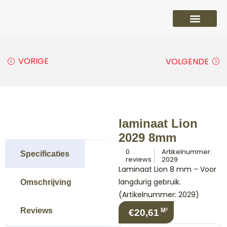
PVC vloeren
Laminaat vloeren
Parket vloeren
Overige
VORIGE
VOLGENDE
laminaat Lion
2029 8mm
0
Artikelnummer:
Specificaties
reviews
2029
Laminaat Lion 8 mm – Voor
langdurig gebruik.
Omschrijving
(Artikelnummer: 2029)
Reviews
M²
€20,61