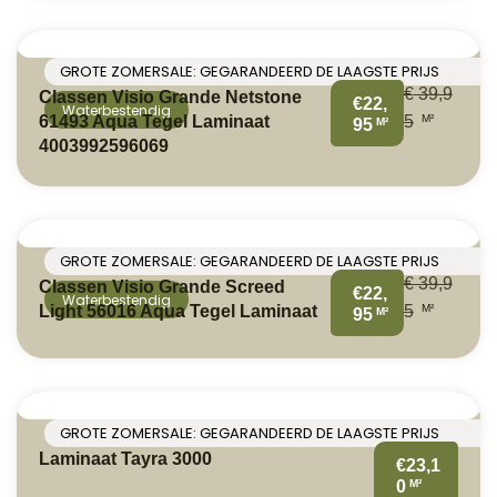
GROTE ZOMERSALE: GEGARANDEERD DE LAAGSTE PRIJS
€
39,9
Classen Visio Grande Netstone
€22,
Waterbestendig
M²
61493 Aqua Tegel Laminaat
5
M²
95
4003992596069
GROTE ZOMERSALE: GEGARANDEERD DE LAAGSTE PRIJS
€
39,9
Classen Visio Grande Screed
€22,
Waterbestendig
M²
Light 56016 Aqua Tegel Laminaat
5
M²
95
GROTE ZOMERSALE: GEGARANDEERD DE LAAGSTE PRIJS
Laminaat Tayra 3000
€23,1
M²
0