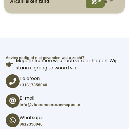
M²
Arcani eiken zand
5
M²
95
Advies nodig of niet gevonden wat u zocht?
Mogelijk kunnen wij u toch verder helpen. Wij
staan u graag te woord via:
Telefoon
+31617358040
E-mail
Info@vloerencentrummeppel.nl
Whatsapp
0617358040