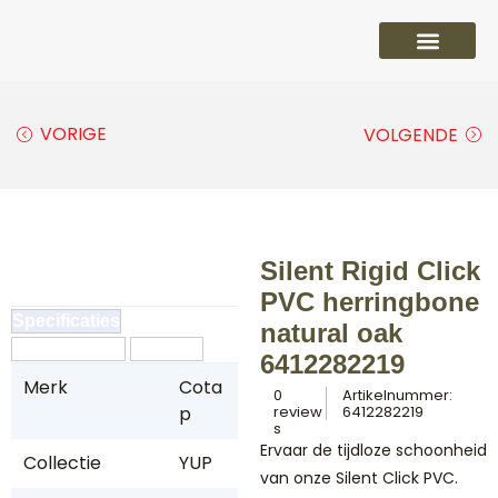
PVC vloeren
Laminaat vloeren
Parket vloeren
Overige
VORIGE
VOLGENDE
Silent Rigid Click
PVC herringbone
Specificaties
natural oak
Omschrijving
Reviews
6412282219
Merk
Cota
0
Artikelnummer:
p
review
6412282219
s
Ervaar de tijdloze schoonheid
Collectie
YUP
van onze Silent Click PVC.