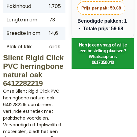
Pakinhoud
1,705
Prijs per pak:
59.68
Lengte in cm
73
Benodigde pakken: 1
• Totale prijs: 59.68
Breedte in cm
14,6
Heb je een vraag of wil je
Plak of Klik
click
een bestelling plaatsen?
Silent Rigid Click
Whatsapp ons
0617358040
PVC herringbone
natural oak
6412282219
Onze Silent Rigid Click PVC
herringbone natural oak
6412282219 combineert
verfijnde esthetiek met
praktische voordelen.
Vervaardigd uit topkwaliteit
materialen, biedt het een