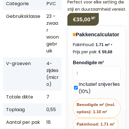
Perfect voor elke setting die
Categorie
PVC
stijl en duurzaamheid vereist.
Gebruiksklasse
23 –
M²
€35,00
zwaa
r
Pakkencalculator
woon
gebr
Pakinhoud:
•
1.71 m²
uik
Prijs per pak:
€
59,68
V-groeven
4-
Benodigde m²
zijdes
(micr
o)
Inclusief snijverlies
(10%)
Totale dikte
7
Benodigde m² (incl.
Toplaag
0,55
opties):
1.10 m²
Aantal per pak
16
Pakinhoud:
1.71 m²