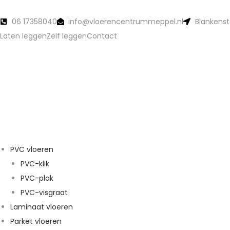
06 17358040
info@vloerencentrummeppel.nl
Blankenst
Laten leggen
Zelf leggen
Contact
PVC vloeren
PVC-klik
PVC-plak
PVC-visgraat
Laminaat vloeren
Parket vloeren