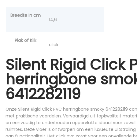
Breedte in cm
14,6
Plak of Klik
click
Silent Rigid Click
herringbone smo
6412282119
Onze Silent Rigid Click PVC herringbone smoky 6412282119 com
met praktische voordelen. Vervaardigd uit topkwaliteit mate
en eenvoudig te onderhouden oppervlakte ideaal voor zowe
ruimtes. Deze vloer is ontworpen om een luxueuze uitstraling
aan functionaliteit. Het click pvc zorgt voor een opvallende b