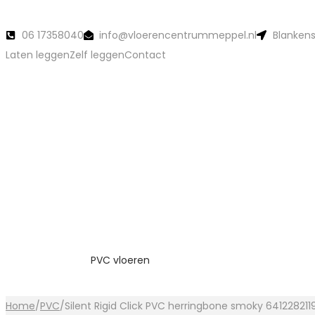
06 17358040
info@vloerencentrummeppel.nl
Blankens
Laten leggen
Zelf leggen
Contact
PVC vloeren
Home
/
PVC
/
Silent Rigid Click PVC herringbone smoky 641228211