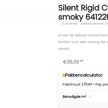
Silent Rigid 
smoky 64122
0 reviews
Artikelnummer: 6
Ervaar de tijdloze schoonheid 
Perfect voor elke setting die 
vereist.
M²
€35,00
Pakkencalculator
Pakinhoud:
1.71 m²
• Prijs pe
Benodigde m²