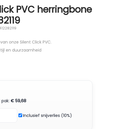
Click PVC herringbone
82119
412282119
van onze Silent Click PVC.
stijl en duurzaamheid
r pak:
€
59,68
Inclusief snijverlies (10%)