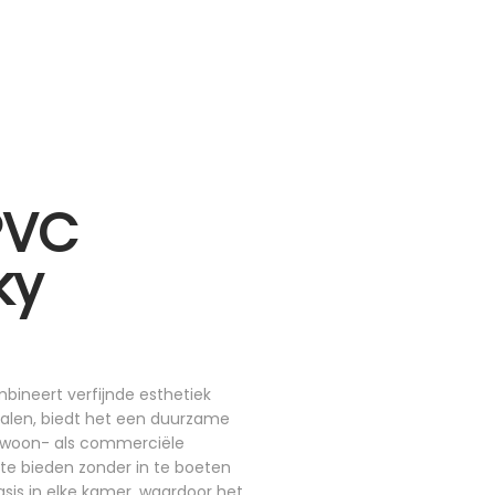
 PVC
ky
bineert verfijnde esthetiek
rialen, biedt het een duurzame
l woon- als commerciële
 te bieden zonder in te boeten
asis in elke kamer, waardoor het