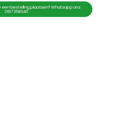
 je een bestelling plaatsen? Whatsapp ons
0617358040