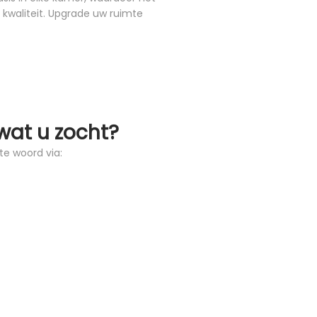
s kwaliteit. Upgrade uw ruimte
wat u zocht?
te woord via: