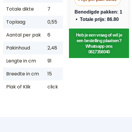
Totale dikte
7
Benodigde pakken: 1
• Totale prijs: 86.80
Toplaag
0,55
Aantal per pak
6
Heb je een vraag of wil je
een bestelling plaatsen?
Whatsapp ons
Pakinhoud
2,48
0617358040
Lengte in cm
91
Breedte in cm
15
Plak of Klik
click