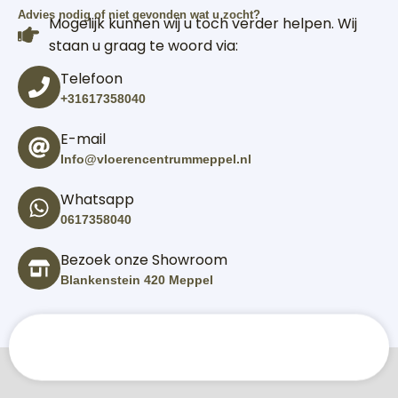
Advies nodig of niet gevonden wat u zocht?
Mogelijk kunnen wij u toch verder helpen. Wij
staan u graag te woord via:
Telefoon
+31617358040
E-mail
Info@vloerencentrummeppel.nl
Whatsapp
0617358040
Bezoek onze Showroom
Blankenstein 420 Meppel