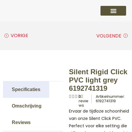
PVC vloeren
Laminaat vloeren
Parket vloeren
Overige
VORIGE
VOLGENDE
Silent Rigid Click
PVC light grey
6192741319
Specificaties
0
Artikelnummer:
revie
6192741319
ws
Omschrijving
Ervaar de tijdloze schoonheid
van onze Silent Click PVC.
Reviews
Perfect voor elke setting die