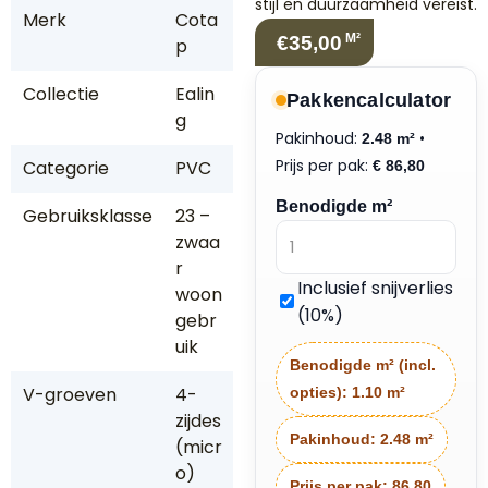
stijl en duurzaamheid vereist.
Merk
Cota
M²
€35,00
p
Collectie
Ealin
Pakkencalculator
g
Pakinhoud:
•
2.48 m²
Prijs per pak:
Categorie
PVC
€
86,80
Benodigde m²
Gebruiksklasse
23 –
zwaa
r
Inclusief snijverlies
woon
(10%)
gebr
uik
Benodigde m² (incl.
V-groeven
4-
opties):
1.10 m²
zijdes
Pakinhoud:
2.48 m²
(micr
o)
Prijs per pak:
86.80