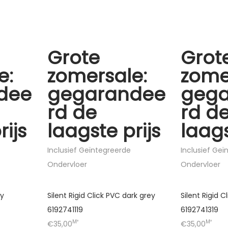
Grote
Grot
e:
zomersale:
zome
dee
gegarandee
geg
rd de
rd d
rijs
laagste prijs
laags
Inclusief Geïntegreerde
Inclusief Ge
Ondervloer
Ondervloer
ey
Silent Rigid Click PVC dark grey
Silent Rigid C
6192741119
6192741319
M²
M²
€35,00
€35,00