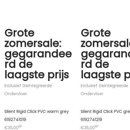
Grote
Grote
zomersale:
zomersal
gegarandee
gegaran
rd de
rd de
laagste prijs
laagste p
Inclusief Geïntegreerde
Inclusief Geïntegreerde
Ondervloer
Ondervloer
Silent Rigid Click PVC warm grey
Silent Rigid Click PVC gr
6192741019
6192741219
M²
M²
€35,00
€35,00