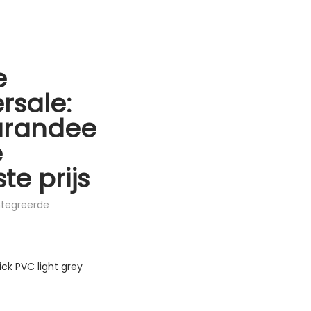
e
rsale:
arandee
e
te prijs
ïntegreerde
lick PVC light grey