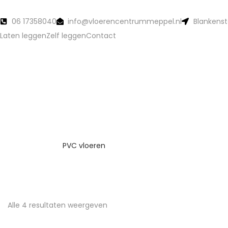
06 17358040
info@vloerencentrummeppel.nl
Blankenst
Laten leggen
Zelf leggen
Contact
PVC vloeren
Alle 4 resultaten weergeven