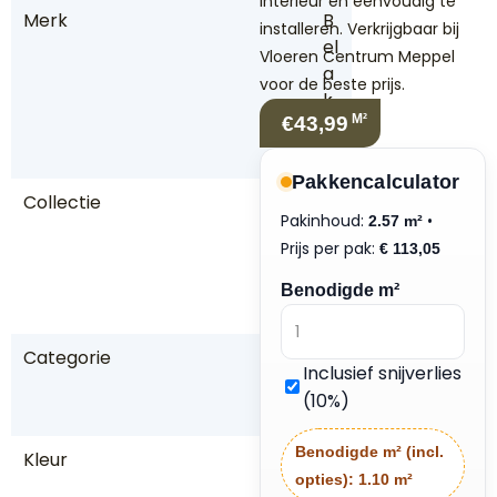
interieur en eenvoudig te
Merk
B
installeren. Verkrijgbaar bij
el
Vloeren Centrum Meppel
a
voor de beste prijs.
k
M²
€43,99
o
s
Pakkencalculator
Collectie
P
Pakinhoud:
•
2.57 m²
al
Prijs per pak:
€
113,05
a
zz
Benodigde m²
o
Categorie
P
Inclusief snijverlies
V
(10%)
C
Benodigde m² (incl.
Kleur
B
opties):
1.10 m²
ru