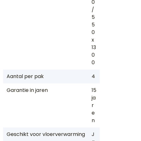
0
/
5
5
0
x
13
0
0
Aantal per pak
4
Garantie in jaren
15
ja
r
e
n
Geschikt voor vloerverwarming
J