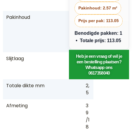
in
Pakinhoud:
2.57 m²
Pakinhoud
2,
Prijs per pak:
113.05
5
7
Benodigde pakken: 1
m
• Totale prijs: 113.05
2
Heb je een vraag of wil je
Slijtlaag
0,
een bestelling plaatsen?
5
Whatsapp ons
5
0617358040
Totale dikte mm
2,
5
Afmeting
3
9
/1
8