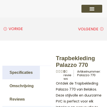
PVC vloeren
Laminaat vloeren
Parket vloeren
Overige
VORIGE
VOLGENDE
Trapbekleding
Palazzo 770
0
Artikelnummer:
Specificaties
revie
Palazzo 770
ws
Ontdek de Trapbekleding
Omschrijving
Palazzo 770 van Belakos.
Deze stijlvolle en duurzame
Reviews
PVC is perfect voor elk