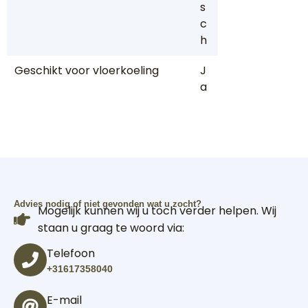
s
c
h
Geschikt voor vloerkoeling
J
a
Advies nodig of niet gevonden wat u zocht?
Mogelijk kunnen wij u toch verder helpen. Wij
staan u graag te woord via:
Telefoon
+31617358040
E-mail