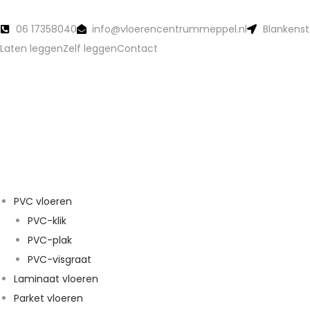
06 17358040
info@vloerencentrummeppel.nl
Blankenst
Laten leggen
Zelf leggen
Contact
PVC vloeren
PVC-klik
PVC-plak
PVC-visgraat
Laminaat vloeren
Parket vloeren