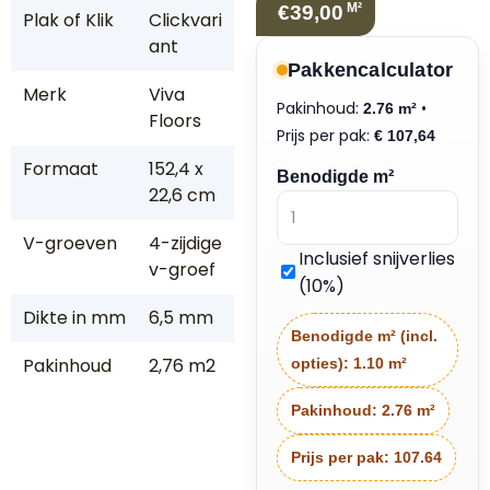
M²
€39,00
Plak of Klik
Clickvari
ant
Pakkencalculator
Merk
Viva
Pakinhoud:
•
2.76 m²
Floors
Prijs per pak:
€
107,64
Formaat
152,4 x
Benodigde m²
22,6 cm
V-groeven
4-zijdige
Inclusief snijverlies
v-groef
(10%)
Dikte in mm
6,5 mm
Benodigde m² (incl.
Pakinhoud
2,76 m2
opties):
1.10 m²
Pakinhoud:
2.76 m²
Prijs per pak:
107.64