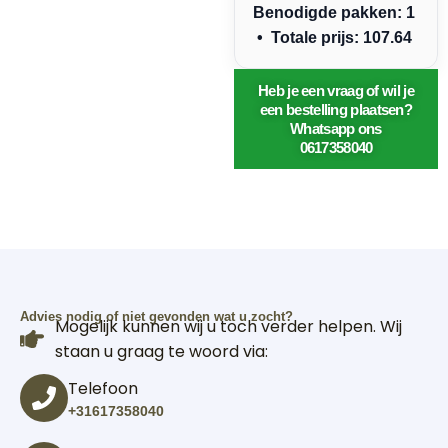
Benodigde pakken: 1
• Totale prijs: 107.64
Heb je een vraag of wil je
een bestelling plaatsen?
Whatsapp ons
0617358040
Advies nodig of niet gevonden wat u zocht?
Mogelijk kunnen wij u toch verder helpen. Wij
staan u graag te woord via:
Telefoon
+31617358040