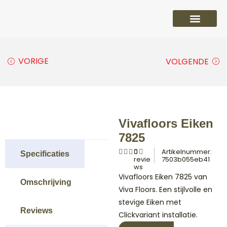
PVC vloeren
Laminaat vloeren
Parket vloeren
Overige
VORIGE
VOLGENDE
Vivafloors Eiken
7825
0
Artikelnummer:
Specificaties
revie
7503b055eb41
ws
Vivafloors Eiken 7825 van
Omschrijving
Viva Floors. Een stijlvolle en
stevige Eiken met
Reviews
Clickvariant installatie.