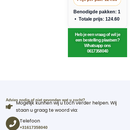
Benodigde pakken: 1
• Totale prijs: 124.60
Heb je een vraag of wil je
een bestelling plaatsen?
Whatsapp ons
0617358040
Advies nodig of niet gevonden wat u zocht?
Mogelijk kunnen wij u toch verder helpen. Wij
staan u graag te woord via:
Telefoon
+31617358040