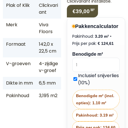
Clickvariant installatie.
Plak of Klik
Clickvari
M²
€39,00
ant
Merk
Viva
Pakkencalculator
Floors
Pakinhoud:
•
3.20 m²
Prijs per pak:
Formaat
142,0 x
€
124,61
22,5 cm
Benodigde m²
V-groeven
4-zijdige
v-groef
Inclusief snijverlies
(10%)
Dikte in mm
6,5 mm
Pakinhoud
3,195 m2
Benodigde m² (incl.
opties):
1.10 m²
Pakinhoud:
3.19 m²
Prijs per pak:
124.60