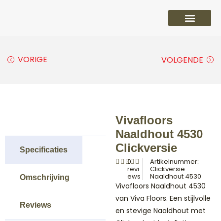
PVC vloeren
Laminaat vloeren
Parket vloeren
Overige
VORIGE
VOLGENDE
Vivafloors
Naaldhout 4530
Clickversie
Specificaties
0
Artikelnummer:
revi
Clickversie
ews
Naaldhout 4530
Omschrijving
Vivafloors Naaldhout 4530
van Viva Floors. Een stijlvolle
Reviews
en stevige Naaldhout met