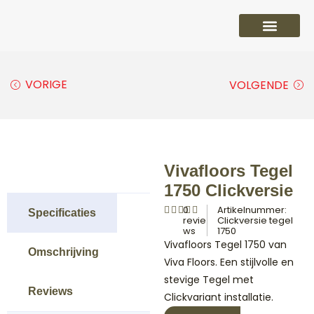
PVC vloeren
Laminaat vloeren
Parket vloeren
Overige
VORIGE
VOLGENDE
Vivafloors Tegel
1750 Clickversie
0
Artikelnummer:
Specificaties
revie
Clickversie tegel
ws
1750
Vivafloors Tegel 1750 van
Omschrijving
Viva Floors. Een stijlvolle en
stevige Tegel met
Reviews
Clickvariant installatie.