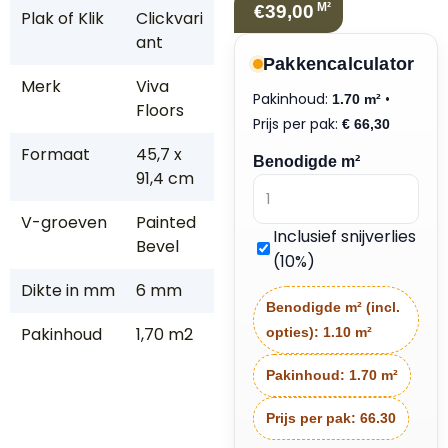
M²
€39,00
Plak of Klik
Clickvari
ant
Pakkencalculator
Merk
Viva
Pakinhoud:
•
1.70 m²
Floors
Prijs per pak:
€
66,30
Formaat
45,7 x
Benodigde m²
91,4 cm
V-groeven
Painted
Inclusief snijverlies
Bevel
(10%)
Dikte in mm
6 mm
Benodigde m² (incl.
Pakinhoud
1,70 m2
opties):
1.10 m²
Pakinhoud:
1.70 m²
Prijs per pak:
66.30