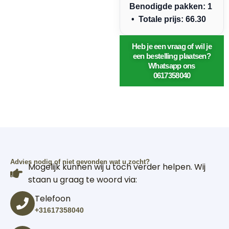
Benodigde pakken: 1
• Totale prijs: 66.30
Heb je een vraag of wil je
een bestelling plaatsen?
Whatsapp ons
0617358040
Advies nodig of niet gevonden wat u zocht?
Mogelijk kunnen wij u toch verder helpen. Wij
staan u graag te woord via:
Telefoon
+31617358040