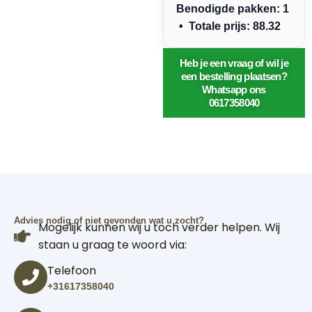
Benodigde pakken: 1
• Totale prijs: 88.32
Heb je een vraag of wil je
een bestelling plaatsen?
Whatsapp ons
0617358040
Advies nodig of niet gevonden wat u zocht?
Mogelijk kunnen wij u toch verder helpen. Wij
staan u graag te woord via:
Telefoon
+31617358040