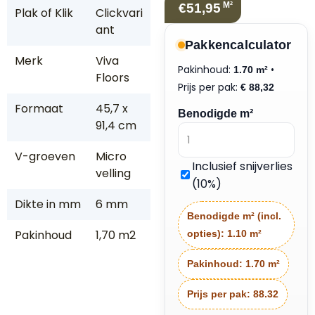
M²
€51,95
Plak of Klik
Clickvari
ant
Pakkencalculator
Merk
Viva
Pakinhoud:
•
1.70 m²
Floors
Prijs per pak:
€
88,32
Formaat
45,7 x
Benodigde m²
91,4 cm
V-groeven
Micro
Inclusief snijverlies
velling
(10%)
Dikte in mm
6 mm
Benodigde m² (incl.
Pakinhoud
1,70 m2
opties):
1.10 m²
Pakinhoud:
1.70 m²
Prijs per pak:
88.32