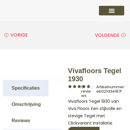
PVC vloeren
Laminaat vloeren
Parket vloeren
Overige
VORIGE
VOLGENDE
Vivafloors Tegel
1930
0
Artikelnummer:
Specificaties
revie
eb021d3e187f
ws
Vivafloors Tegel 1930 van
Omschrijving
Viva Floors. Een stijlvolle en
stevige Tegel met
Reviews
Clickvariant installatie.