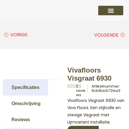
PVC vloeren
Laminaat vloeren
Parket vloeren
Overige
VORIGE
VOLGENDE
Vivafloors
Visgraat 6930
0
Artikelnummer:
Specificaties
revie
6cb8acb72ea3
ws
Vivafloors Visgraat 6930 van
Omschrijving
Viva Floors. Een stijlvolle en
stevige Visgraat met
Reviews
Lijmvariant installatie.