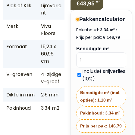
M²
€43,95
Plak of Klik
Lijmvaria
nt
Pakkencalculator
Merk
Viva
Pakinhoud:
•
3.34 m²
Floors
Prijs per pak:
€
146,79
Formaat
15,24 x
Benodigde m²
60,96
cm
Inclusief snijverlies
V-groeven
4-zijdige
(10%)
v-groef
Benodigde m² (incl.
Dikte in mm
2,5 mm
opties):
1.10 m²
Pakinhoud
3,34 m2
Pakinhoud:
3.34 m²
Prijs per pak:
146.79