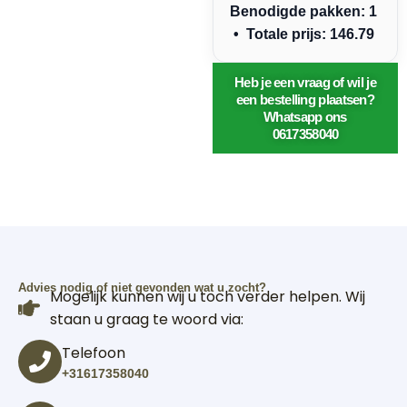
Benodigde pakken: 1
• Totale prijs: 146.79
Heb je een vraag of wil je
een bestelling plaatsen?
Whatsapp ons
0617358040
Advies nodig of niet gevonden wat u zocht?
Mogelijk kunnen wij u toch verder helpen. Wij
staan u graag te woord via:
Telefoon
+31617358040