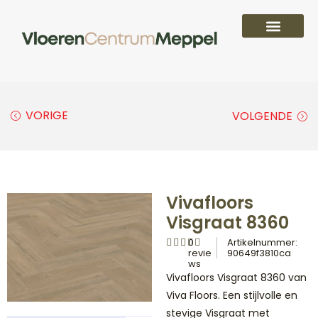
PVC vloeren
Laminaat vloeren
Parket vloeren
Overige
VORIGE
VOLGENDE
Vivafloors
Visgraat 8360
0
Artikelnummer:
revie
90649f3810ca
ws
Vivafloors Visgraat 8360 van
Viva Floors. Een stijlvolle en
stevige Visgraat met