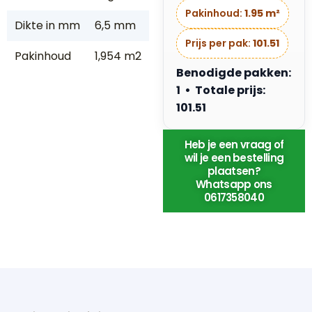
Pakinhoud:
1.95 m²
Dikte in mm
6,5 mm
Prijs per pak:
101.51
Pakinhoud
1,954 m2
Benodigde pakken:
1 • Totale prijs:
101.51
Heb je een vraag of
wil je een bestelling
plaatsen?
Whatsapp ons
0617358040