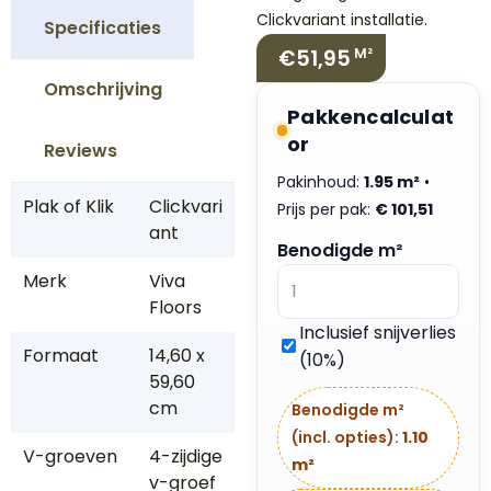
Clickvariant installatie.
Specificaties
€51,95
M²
Omschrijving
Pakkencalculat
or
Reviews
Pakinhoud:
1.95 m²
•
Plak of Klik
Clickvari
Prijs per pak:
€
101,51
ant
Benodigde m²
Merk
Viva
Floors
Inclusief snijverlies
Formaat
14,60 x
(10%)
59,60
cm
Benodigde m²
(incl. opties):
1.10
V-groeven
4-zijdige
m²
v-groef