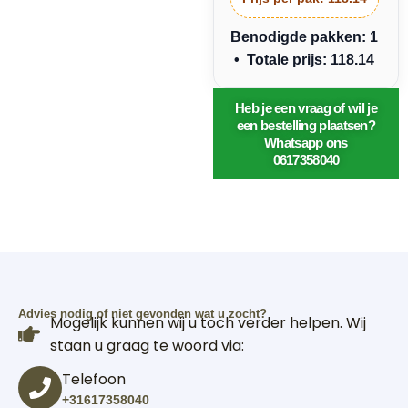
Benodigde pakken: 1
• Totale prijs: 118.14
Heb je een vraag of wil je
een bestelling plaatsen?
Whatsapp ons
0617358040
Advies nodig of niet gevonden wat u zocht?
Mogelijk kunnen wij u toch verder helpen. Wij
staan u graag te woord via:
Telefoon
+31617358040