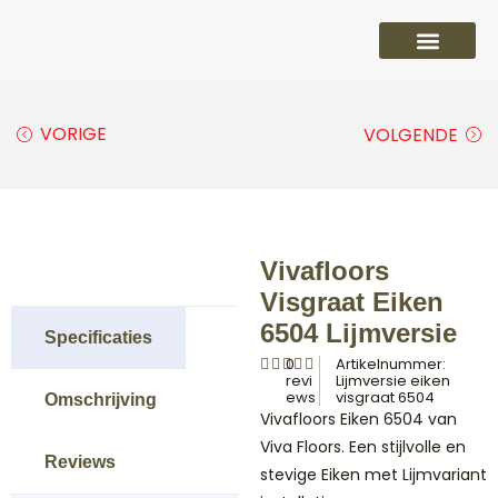
PVC vloeren
Laminaat vloeren
Parket vloeren
Overige
VORIGE
VOLGENDE
Vivafloors
Visgraat Eiken
6504 Lijmversie
Specificaties
0
Artikelnummer:
revi
Lijmversie eiken
ews
visgraat 6504
Omschrijving
Vivafloors Eiken 6504 van
Viva Floors. Een stijlvolle en
Reviews
stevige Eiken met Lijmvariant