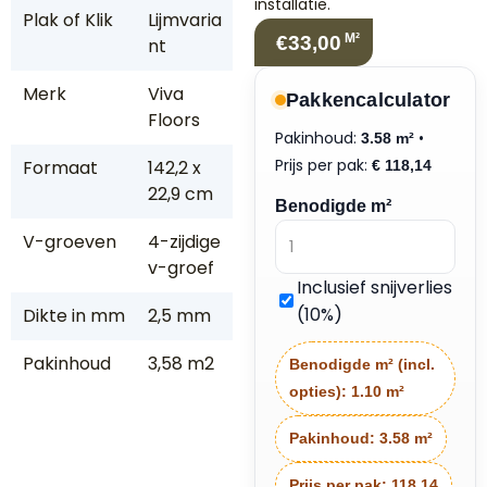
installatie.
Plak of Klik
Lijmvaria
M²
€33,00
nt
Merk
Viva
Pakkencalculator
Floors
Pakinhoud:
•
3.58 m²
Prijs per pak:
Formaat
142,2 x
€
118,14
22,9 cm
Benodigde m²
V-groeven
4-zijdige
v-groef
Inclusief snijverlies
(10%)
Dikte in mm
2,5 mm
Pakinhoud
3,58 m2
Benodigde m² (incl.
opties):
1.10 m²
Pakinhoud:
3.58 m²
Prijs per pak:
118.14