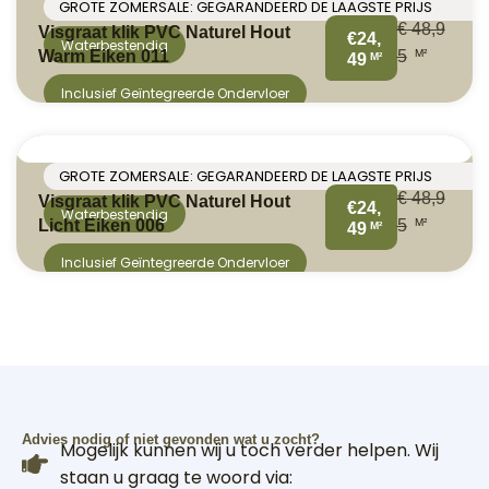
GROTE ZOMERSALE: GEGARANDEERD DE LAAGSTE PRIJS
€
48,9
Visgraat klik PVC Naturel Hout
€24,
Waterbestendig
M²
Warm Eiken 011
5
M²
49
Inclusief Geïntegreerde Ondervloer
GROTE ZOMERSALE: GEGARANDEERD DE LAAGSTE PRIJS
€
48,9
Visgraat klik PVC Naturel Hout
€24,
Waterbestendig
M²
Licht Eiken 006
5
M²
49
Inclusief Geïntegreerde Ondervloer
Advies nodig of niet gevonden wat u zocht?
Mogelijk kunnen wij u toch verder helpen. Wij
staan u graag te woord via: