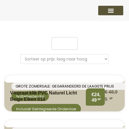
PVC vloeren
Laminaat vloeren
Parket vloeren
Overige
Filter
GROTE ZOMERSALE: GEGARANDEERD DE LAAGSTE PRIJS
€
48,9
Visgraat klik PVC Naturel Licht
€24,
Waterbestendig
M²
Beige Eiken 010
5
M²
49
Inclusief Geïntegreerde Ondervloer